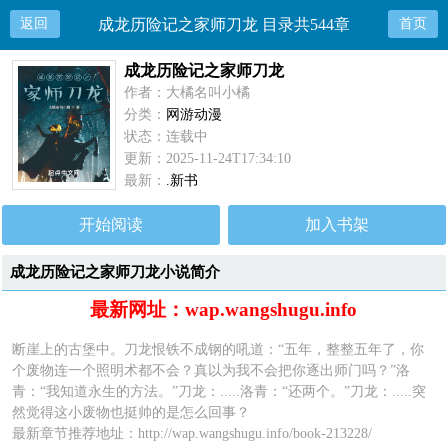
返回
成龙历险记之家师刀龙 目录共544章
首页
成龙历险记之家师刀龙
作者：大橘名叫小橘
分类：
网游动漫
状态：连载中
更新：2025-11-24T17:34:10
最新：
.新书
开始阅读
加入书架
成龙历险记之家师刀龙小说简介
最新网址：wap.wangshugu.info
断崖上的古堡中。刀龙恨铁不成钢的吼道：“五年，整整五年了，你
个废物连一个照明术都不会？真以为我不会把你逐出师门吗？”洛
青：“我知道永生的方法。”刀龙：.....洛青：“还两个。”刀龙：.....突
然觉得这小废物也挺帅的是怎么回事？
最新章节推荐地址：
http://wap.wangshugu.info/book-213228/