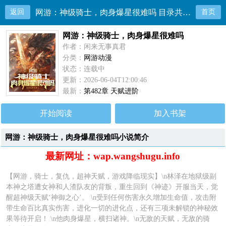
返回
网游：神级骑士，肉身爆星很难吗 目录共480章
首页
网游：神级骑士，肉身爆星很难吗
作者：闲来无事真君
分类：
网游动漫
状态：连载中
更新：2026-06-04T12:00:46
最新：
第482章 天赋进阶
开始阅读
加入书架
网游：神级骑士，肉身爆星很难吗小说简介
最新网址：wap.wangshugu.info
【网游，骑士，复仇，超神天赋，游戏降临现实】\n林泽在地狱级副
本神之塔遭女神和人渣队友的背叛，重生回到《神迹》开服当天，觉
醒超神级天赋‘神御之心’。 \n受到任何伤害永久增加生命值，攻击附
带生命百比真实伤害，进化一切的进化点，还有三项未解锁的神秘效
果等待开启！ \n他肉身爆星，横扫诸神。\n无敌的天赋，无敌的骑