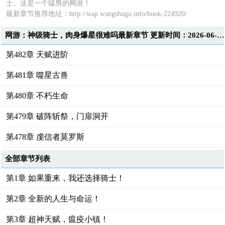
士。这是一个猛男的网游！
最新章节推荐地址：
http://wap.wangshugu.info/book-224920/
网游：神级骑士，肉身爆星很难吗最新章节 更新时间：2026-06-04T12:00:46
第482章 天赋进阶
第481章 噬星古兽
第480章 不朽生命
第479章 破阵斩祭，门扉洞开
第478章 虔信者莫罗斯
全部章节列表
第1章 如果重来，我还选择骑士！
第2章 全新的人生与命运！
第3章 超神天赋，瘟疫小镇！