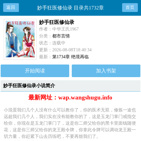
返回
妙手狂医修仙录 目录共1732章
首页
妙手狂医修仙录
作者：中华王氏1967
分类：
都市言情
状态：连载中
更新：2026-08-08T18:40:34
最新：
第1734章 绝境再临
开始阅读
加入书架
妙手狂医修仙录小说简介
最新网址：wap.wangshugu.info
小混蛋我们几个人没有什么可以教你了，你的医术无双，修炼一途也
远超我们几个人，我们实在没有能教你的了，这是玉龙门掌门戒指交
给你，你现在是玉龙门掌门了，这是你二师父给你的黑卡里面钱随便
花，这是你三师父给你的龙王殿令牌，你拿此令牌可以调动龙王殿一
切力量，你赶紧下山去历练吧，不要再烦我们了。