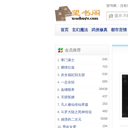
望书阁：没有
首页
玄幻魔法
武侠修真
都市言情
会员推荐
540
寒门枭士
703
燃情仕途
530
农女福妃别太甜
689
一念永恒
39438
血继限界
437
天骄医婿
250
凡人修仙传仙界篇
480
斗罗大陆之死神传说
5598
崩溃的二次元
194
男欢女爱