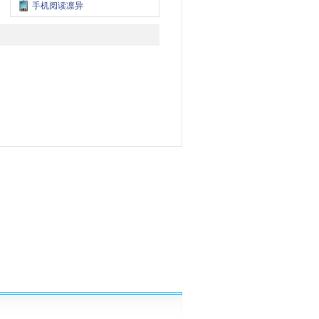
手机阅读凛异