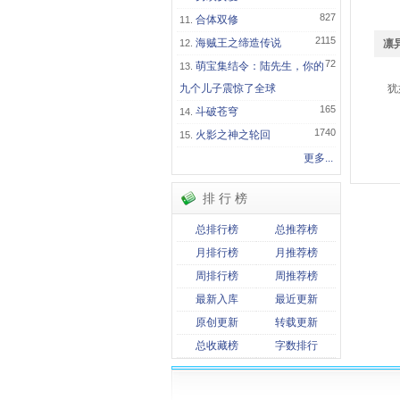
827
合体双修
2115
海贼王之缔造传说
凛
72
萌宝集结令：陆先生，你的
九个儿子震惊了全球
犹如
165
斗破苍穹
关
1740
火影之神之轮回
凛
更多...
排 行 榜
总排行榜
总推荐榜
月排行榜
月推荐榜
周排行榜
周推荐榜
最新入库
最近更新
原创更新
转载更新
总收藏榜
字数排行