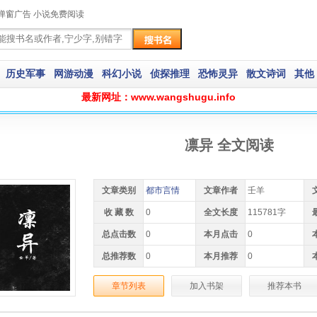
弹窗广告 小说免费阅读
历史军事
网游动漫
科幻小说
侦探推理
恐怖灵异
散文诗词
其他
最新网址：www.wangshugu.info
凛异 全文阅读
文章类别
都市言情
文章作者
壬羊
收 藏 数
0
全文长度
115781字
总点击数
0
本月点击
0
总推荐数
0
本月推荐
0
章节列表
加入书架
推荐本书