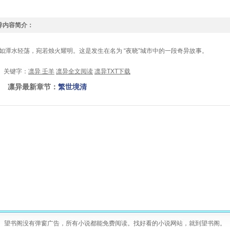
异内容简介：
潭水轻荡，宛若烛火耀明。这是发生在名为 “夜晓”城市中的一段奇异故事。
键字：
凛异 壬羊
凛异全文阅读
凛异TXT下载
异最新章节：
繁世境清
望书阁没有弹窗广告，所有小说都能免费阅读。找好看的小说网站，就到望书阁。