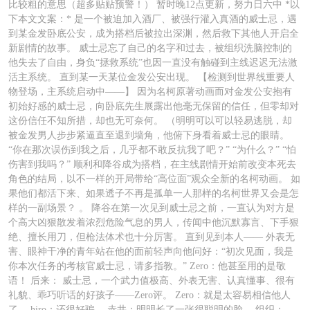
比较粗的意思（超多贴贴预警！） 暂时晚12点更新，努力日六中 *以
下本文文案：* 是一个被迫加入酒厂、被强行灌入真酒的威士忌，遇
到某金发卧底公安，成为搭档后被拉出深渊，然后救下其他人开启全
新剧情的故事。 威士忌忘了自己的名字和过去，被组织洗脑控制的
他失去了自由，身负“拯救系统”也因一直没有触碰到主线迟迟无法激
活主系统。 直到某一天某位金发公安出现。 【检测到世界线重要人
物登场，主系统启动中——】 因为名柯原著动画而对金发公安抱有
初始好感的威士忌，向卧底先生展露出他毫无保留的信任，但零却对
这份信任不知所措，却也无可奈何。 （明明可以可以轻易逃脱，却
被金发男人步步紧逼直至退到墙角，他俯下身看着威士忌的眼睛。
“你在那次误伤到我之后，几乎都不敢反抗我了吧？” “为什么？” “怕
伤害到我吗？” 顺利和降谷成为搭档，在主线剧情开始前改变本死去
角色的结局，以不一样的开局带给“高位面”观众全新的名柯动画。 如
果他们都活下来、如果透子不再是孤单一人那样的名柯世界又会是怎
样的一副场景？ 。 降谷在第一次见到威士忌之前，一直认为对方是
个高大凶狠散发着浓烈危险气息的男人，传闻中他沉默寡言、下手狠
绝、擅长用刀，但枪法体术也十分厉害。 直到见到本人—— 外表无
害、眼神干净的青年站在他的面前轻声向他问好：“初次见面，我是
你本次任务的考核官威士忌，请多指教。” Zero：他甚至用的是敬
语！ 后来： 威士忌，一个武力值极高、外表无害、认真懂事、很有
礼貌、乖巧听话的好孩子——Zero评。 Zero：就是太容易相信他人
了。 hiro：还很好骗。 赤井：明明长了一张很聪明的脸。 组织：