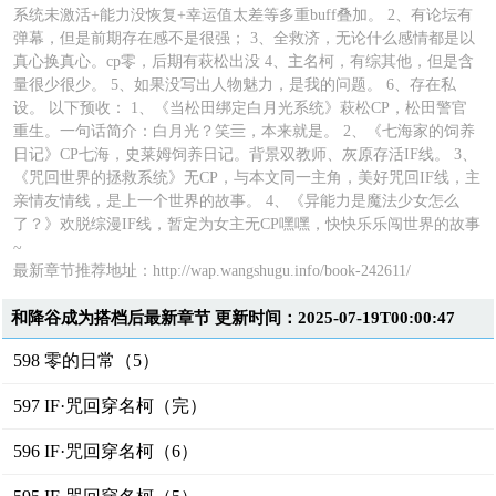
系统未激活+能力没恢复+幸运值太差等多重buff叠加。 2、有论坛有
弹幕，但是前期存在感不是很强； 3、全救济，无论什么感情都是以
真心换真心。cp零，后期有萩松出没 4、主名柯，有综其他，但是含
量很少很少。 5、如果没写出人物魅力，是我的问题。 6、存在私
设。 以下预收： 1、《当松田绑定白月光系统》萩松CP，松田警官
重生。一句话简介：白月光？笑亖，本来就是。 2、《七海家的饲养
日记》CP七海，史莱姆饲养日记。背景双教师、灰原存活IF线。 3、
《咒回世界的拯救系统》无CP，与本文同一主角，美好咒回IF线，主
亲情友情线，是上一个世界的故事。 4、《异能力是魔法少女怎么
了？》欢脱综漫IF线，暂定为女主无CP嘿嘿，快快乐乐闯世界的故事
~
最新章节推荐地址：
http://wap.wangshugu.info/book-242611/
和降谷成为搭档后最新章节 更新时间：2025-07-19T00:00:47
598 零的日常（5）
597 IF·咒回穿名柯（完）
596 IF·咒回穿名柯（6）