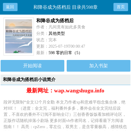
返回
和降谷成为搭档后 目录共598章
首页
和降谷成为搭档后
作者：凡间竟有如此多美食
分类：
其他类型
状态：完本
更新：2025-07-19T00:00:47
最新：
598 零的日常（5）
开始阅读
加入书架
和降谷成为搭档后小说简介
最新网址：wap.wangshugu.info
段评无限制*全文12个月全勤 本文乃作者xp和意难平怨念集合体，绝
对HE！ （进度：全文完，福利番外多多，番外会在全文完结后设
置，不喜欢的番外不订阅不影响全订）三创香香饭饭看加精评论区，
正版作话随机掉落小剧场 更多封面vb作者同名，记得看最下方阅读
指南！！ 高亮：cpZero，零左位，双男主，是含零量极高，感情线也