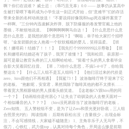
啊？你们在说谁？ 威士忌：（乖巧且无辜）0.0 —— 故事仍从某高中
生被打晕喂下毒药成为小学生这一刻正式开始，但“意难平”们的存活
带来全新的名柯动画放送！ “不要说得好像我和hagi死在爆炸案里了
一样啊。”三分钟内迅速解决炸弹、脱下防爆服的卷发警官戴上他的
墨镜，不耐烦地说道。 【啊啊啊啊啊马自达！】 【什么意思什么意
思什么意思，是我想的那个意思吗？】 “啊啦，幸子给大家打个招呼
呀。”金发碧眼的女人抱着一个软软糯糯的婴儿，笑得温柔。 【班
长！娜塔莉！结婚了！！！】 【我先打个99999999以示尊敬】 【班
长和娜塔莉结婚还有了孩子，我哭了谁懂？】 “我和松田、萩原那一
届可是最让教官头疼的三人组啊哈哈哈。”留着寸头的男人拿着毕业
合影大笑着回忆往昔。 【草，73你什么意思，不搞5-4=0了，你给我
整这出？】 【什么三人组不是五人组吗？】 【他们活过来的代价是
zero、hiro跟他们不再相遇】 【我鲨73！】 波洛咖啡厅终于迎来了它
的老板。 “抱歉呢，安室君，果然我除了咖啡其他的都不太擅长……
带着宽大黑框眼镜的男人摸着头赔笑道。 【这老板CV跟hiro用的同
一个？】 【动画组你是何居心？让失去了幼驯染的人去整天面对一
个相似嗓音的人？？？】 （hiro没死易容当了波洛咖啡厅的老板，
Zero知情。 五人警校组不变，是为了让Zero和景光更好卧底，三人组
合照景光P的） 阅读指南： 后期有萩松出没（含量很少，出现会标
注，不会写感情线，大家磕不磕随意） 1、主角非乐子人无马甲，不
假刀，心铁红，武力值top，认真对待每个角色，开局这么惨是前期