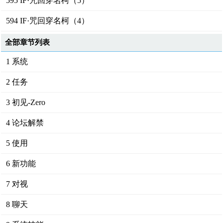
595 IF·咒回穿名柯（5）
594 IF·咒回穿名柯（4）
全部章节列表
1 系统
2 任务
3 初见-Zero
4 论坛解禁
5 使用
6 新功能
7 对视
8 聊天