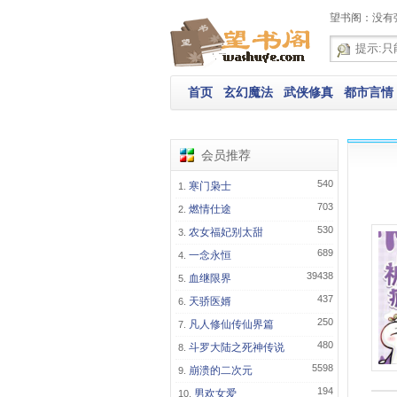
望书阁：没有
首页
玄幻魔法
武侠修真
都市言情
会员推荐
540
寒门枭士
703
燃情仕途
530
农女福妃别太甜
689
一念永恒
39438
血继限界
437
天骄医婿
250
凡人修仙传仙界篇
480
斗罗大陆之死神传说
5598
崩溃的二次元
194
男欢女爱