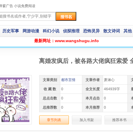
弹窗广告 小说免费阅读
历史军事
网游动漫
科幻小说
侦探推理
恐怖灵异
散文诗词
其他
最新网址：www.wangshugu.info
离婚发疯后，被各路大佬疯狂索爱 
文章类别
都市言情
文章作者
萧淋心
收 藏 数
0
全文长度
464939字
总点击数
0
本月点击
0
总推荐数
0
本月推荐
0
章节列表
加入书架
推荐本书