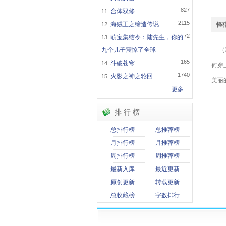
827
合体双修
2115
海贼王之缔造传说
怪
72
萌宝集结令：陆先生，你的
九个儿子震惊了全球
（3
165
斗破苍穹
何穿
1740
火影之神之轮回
美丽
更多...
关
排 行 榜
怪
总排行榜
总推荐榜
月排行榜
月推荐榜
周排行榜
周推荐榜
最新入库
最近更新
原创更新
转载更新
总收藏榜
字数排行