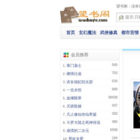
望书阁：没有
首页
玄幻魔法
武侠修真
都市言情
会员推荐
540
寒门枭士
703
燃情仕途
530
农女福妃别太甜
689
一念永恒
39438
血继限界
437
天骄医婿
250
凡人修仙传仙界篇
480
斗罗大陆之死神传说
5598
崩溃的二次元
194
男欢女爱