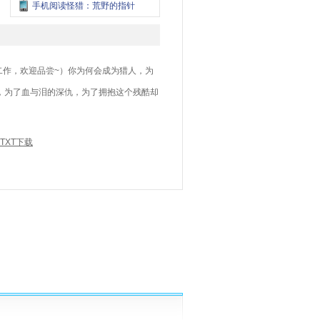
手机阅读怪猎：荒野的指针
二作，欢迎品尝~）你为何会成为猎人，为
，为了血与泪的深仇，为了拥抱这个残酷却
TXT下载