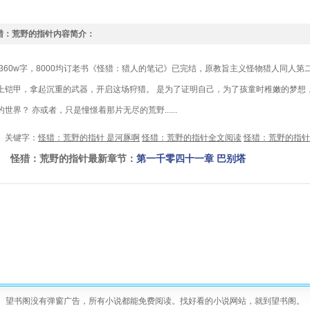
猎：荒野的指针内容简介：
60w字，8000均订老书《怪猎：猎人的笔记》已完结，原教旨主义怪物猎人同人第
上铠甲，拿起沉重的武器，开启这场狩猎。 是为了证明自己，为了孩童时稚嫩的梦想
的世界？ 亦或者，只是憧憬着那片无尽的荒野......
键字：
怪猎：荒野的指针 是河豚啊
怪猎：荒野的指针全文阅读
怪猎：荒野的指针
猎：荒野的指针最新章节：
第一千零四十一章 巴别塔
望书阁没有弹窗广告，所有小说都能免费阅读。找好看的小说网站，就到望书阁。