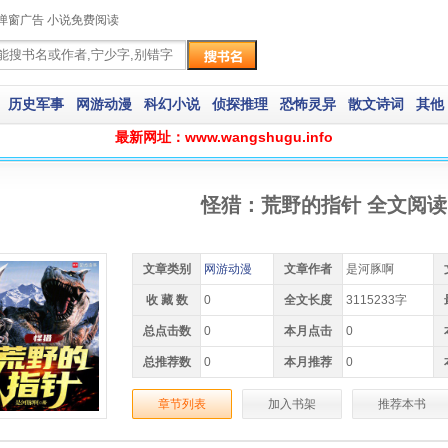
弹窗广告 小说免费阅读
历史军事
网游动漫
科幻小说
侦探推理
恐怖灵异
散文诗词
其他
最新网址：www.wangshugu.info
怪猎：荒野的指针 全文阅读
文章类别
网游动漫
文章作者
是河豚啊
收 藏 数
0
全文长度
3115233字
总点击数
0
本月点击
0
总推荐数
0
本月推荐
0
章节列表
加入书架
推荐本书