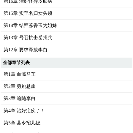
第16章 治好怪异皮肤病
第15章 实至名归女头领
第14章 结拜苏香玉为姐妹
第13章 号召抗击岳州兵
第12章 要求释放李白
全部章节列表
第1章 血溅马车
第2章 勇跳悬崖
第3章 追随李白
第4章 治好疟疾了！
第5章 县令招儿媳