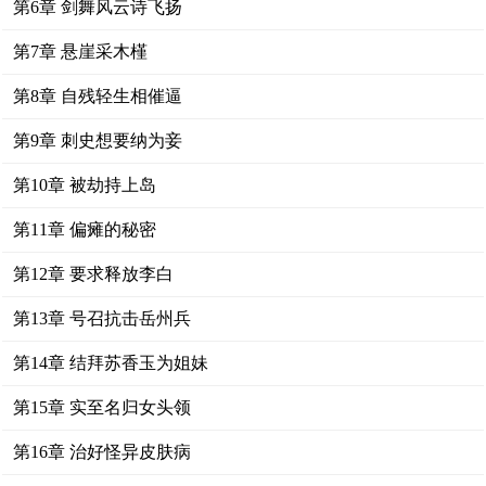
第6章 剑舞风云诗飞扬
第7章 悬崖采木槿
第8章 自残轻生相催逼
第9章 刺史想要纳为妾
第10章 被劫持上岛
第11章 偏瘫的秘密
第12章 要求释放李白
第13章 号召抗击岳州兵
第14章 结拜苏香玉为姐妹
第15章 实至名归女头领
第16章 治好怪异皮肤病