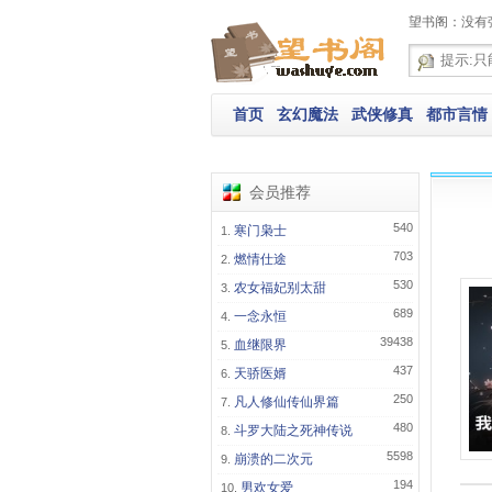
望书阁：没有
首页
玄幻魔法
武侠修真
都市言情
会员推荐
540
寒门枭士
703
燃情仕途
530
农女福妃别太甜
689
一念永恒
39438
血继限界
437
天骄医婿
250
凡人修仙传仙界篇
480
斗罗大陆之死神传说
5598
崩溃的二次元
194
男欢女爱