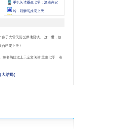
手机阅读重生七零：渔猎兴安
岭，娇妻萌娃宠上天
孩子大雪天要饭供他耍钱。 这一世，他
被自己宠上天！
，娇妻萌娃宠上天全文阅读
重生七零：渔
（大结局）