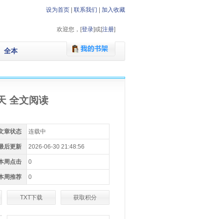
设为首页
|
联系我们
|
加入收藏
欢迎您，[
登录
]或[
注册
]
全本
天 全文阅读
文章状态
连载中
最后更新
2026-06-30 21:48:56
本周点击
0
本周推荐
0
TXT下载
获取积分