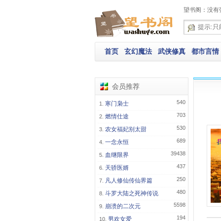
望书阁：没有
首页
玄幻魔法
武侠修真
都市言情
会员推荐
540
寒门枭士
703
燃情仕途
530
农女福妃别太甜
689
一念永恒
39438
血继限界
437
天骄医婿
250
凡人修仙传仙界篇
480
斗罗大陆之死神传说
5598
崩溃的二次元
194
男欢女爱