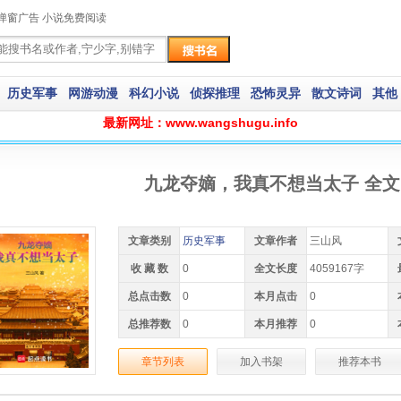
弹窗广告 小说免费阅读
历史军事
网游动漫
科幻小说
侦探推理
恐怖灵异
散文诗词
其他
最新网址：www.wangshugu.info
九龙夺嫡，我真不想当太子 全
文章类别
历史军事
文章作者
三山风
收 藏 数
0
全文长度
4059167字
总点击数
0
本月点击
0
总推荐数
0
本月推荐
0
章节列表
加入书架
推荐本书