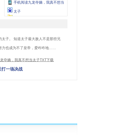
手机阅读九龙夺嫡，我真不想当
太子
太子。 知道太子最大敌人不是那些兄
努力也成为不了皇帝，爱咋咋地……
龙夺嫡，我真不想当太子TXT下载
关打一场决战