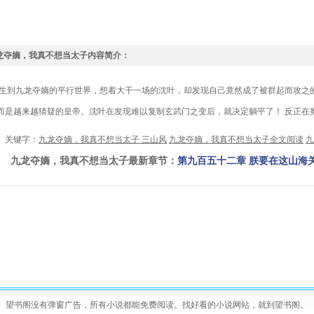
龙夺嫡，我真不想当太子内容简介：
到九龙夺嫡的平行世界，想着大干一场的沈叶，却发现自己竟然成了被群起而攻之的
而是越来越猜疑的皇帝。沈叶在发现难以复制玄武门之变后，就决定躺平了！ 反正在
键字：
九龙夺嫡，我真不想当太子 三山风
九龙夺嫡，我真不想当太子全文阅读
九
龙夺嫡，我真不想当太子最新章节：
第九百五十二章 朕要在这山海
望书阁没有弹窗广告，所有小说都能免费阅读。找好看的小说网站，就到望书阁。