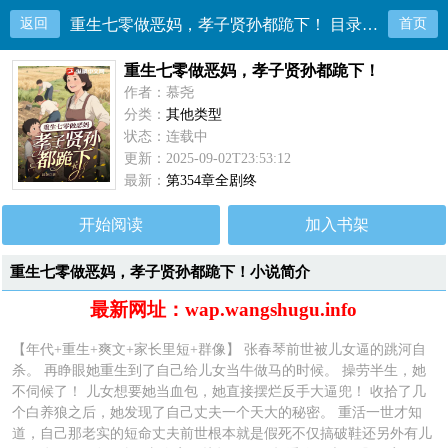
返回
重生七零做恶妈，孝子贤孙都跪下！ 目录共354章
首页
重生七零做恶妈，孝子贤孙都跪下！
作者：慕尧
分类：
其他类型
状态：连载中
更新：2025-09-02T23:53:12
最新：
第354章全剧终
开始阅读
加入书架
重生七零做恶妈，孝子贤孙都跪下！小说简介
最新网址：wap.wangshugu.info
【年代+重生+爽文+家长里短+群像】 张春琴前世被儿女逼的跳河自
杀。 再睁眼她重生到了自己给儿女当牛做马的时候。 操劳半生，她
不伺候了！ 儿女想要她当血包，她直接摆烂反手大逼兜！ 收拾了几
个白养狼之后，她发现了自己丈夫一个天大的秘密。 重活一世才知
道，自己那老实的短命丈夫前世根本就是假死不仅搞破鞋还另外有儿