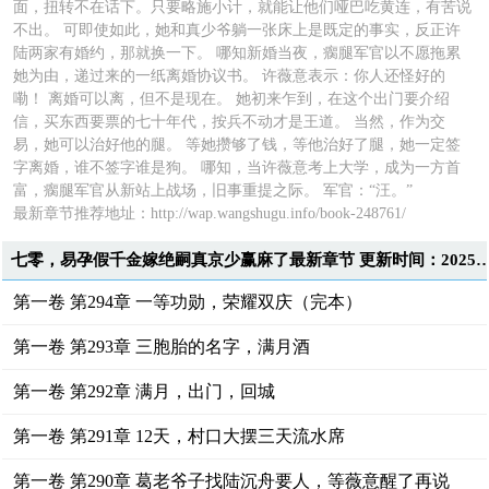
面，扭转不在话下。只要略施小计，就能让他们哑巴吃黄连，有苦说
不出。 可即使如此，她和真少爷躺一张床上是既定的事实，反正许
陆两家有婚约，那就换一下。 哪知新婚当夜，瘸腿军官以不愿拖累
她为由，递过来的一纸离婚协议书。 许薇意表示：你人还怪好的
嘞！ 离婚可以离，但不是现在。 她初来乍到，在这个出门要介绍
信，买东西要票的七十年代，按兵不动才是王道。 当然，作为交
易，她可以治好他的腿。 等她攒够了钱，等他治好了腿，她一定签
字离婚，谁不签字谁是狗。 哪知，当许薇意考上大学，成为一方首
富，瘸腿军官从新站上战场，旧事重提之际。 军官：“汪。”
最新章节推荐地址：
http://wap.wangshugu.info/book-248761/
七零，易孕假千金嫁绝嗣真京少赢麻了最新章节 更新时间：2025-10-3
第一卷 第294章 一等功勋，荣耀双庆（完本）
第一卷 第293章 三胞胎的名字，满月酒
第一卷 第292章 满月，出门，回城
第一卷 第291章 12天，村口大摆三天流水席
第一卷 第290章 葛老爷子找陆沉舟要人，等薇意醒了再说