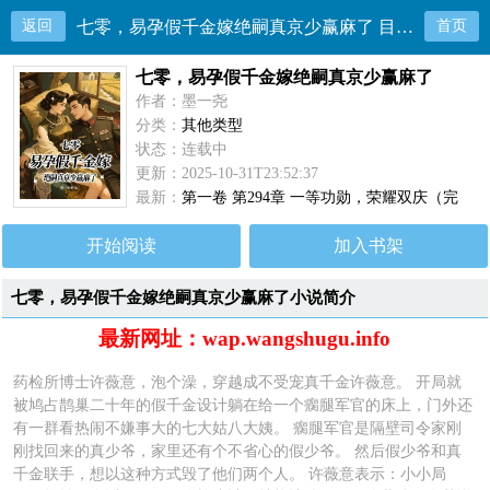
返回
七零，易孕假千金嫁绝嗣真京少赢麻了 目录共294章
首页
七零，易孕假千金嫁绝嗣真京少赢麻了
作者：墨一尧
分类：
其他类型
状态：连载中
更新：2025-10-31T23:52:37
最新：
第一卷 第294章 一等功勋，荣耀双庆（完
本）
开始阅读
加入书架
七零，易孕假千金嫁绝嗣真京少赢麻了小说简介
最新网址：wap.wangshugu.info
药检所博士许薇意，泡个澡，穿越成不受宠真千金许薇意。 开局就
被鸠占鹊巢二十年的假千金设计躺在给一个瘸腿军官的床上，门外还
有一群看热闹不嫌事大的七大姑八大姨。 瘸腿军官是隔壁司令家刚
刚找回来的真少爷，家里还有个不省心的假少爷。 然后假少爷和真
千金联手，想以这种方式毁了他们两个人。 许薇意表示：小小局