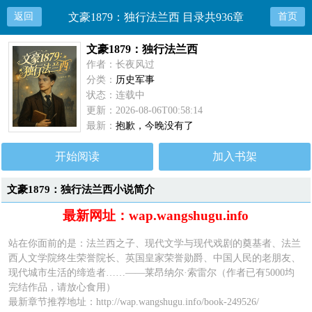
返回
文豪1879：独行法兰西 目录共936章
首页
文豪1879：独行法兰西
作者：长夜风过
分类：
历史军事
状态：连载中
更新：2026-08-06T00:58:14
最新：
抱歉，今晚没有了
开始阅读
加入书架
文豪1879：独行法兰西小说简介
最新网址：wap.wangshugu.info
站在你面前的是：法兰西之子、现代文学与现代戏剧的奠基者、法兰
西人文学院终生荣誉院长、英国皇家荣誉勋爵、中国人民的老朋友、
现代城市生活的缔造者……——莱昂纳尔·索雷尔（作者已有5000均
完结作品，请放心食用）
最新章节推荐地址：
http://wap.wangshugu.info/book-249526/