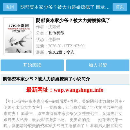
返回
阴郁资本家少爷？被大力娇娇撩疯了 目录共303章
首页
阴郁资本家少爷？被大力娇娇撩疯了
作者：沈燚燃
分类：
其他类型
状态：连载中
更新：2026-01-12T21:03:00
最新：
第302章：变态
开始阅读
加入书架
阴郁资本家少爷？被大力娇娇撩疯了小说简介
最新网址：wap.wangshugu.info
【年代+穿书+资本家少爷+先婚后爱+养崽，美貌阴郁体力超好男主×
明媚小太阳大力女主】 一觉醒来，江问瑜穿成了年代文里男主的恶
毒前妻！ 原著里，原主虐待资本家少爷父女整整七年，又抛夫弃女
跟野男人私奔，最后落得凄惨下场。 更要命的是——她穿来的第一
晚，就把清冷貌美的资本家少爷男主给糟蹋了！ 看着男人眼底翻涌