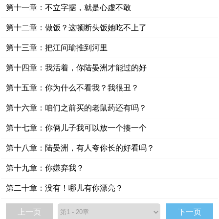
第十一章：不立字据，就是心虚不敢
第十二章：做饭？这顿断头饭她吃不上了
第十三章：把江问瑜推到河里
第十四章：我活着，你陆晏洲才能过的好
第十五章：你为什么不看我？我很丑？
第十六章：咱们之前买的老鼠药还有吗？
第十七章：你俩儿子我可以放一个揍一个
第十八章：陆晏洲，有人夸你长的好看吗？
第十九章：你嫌弃我？
第二十章：没有！哪儿有你漂亮？
上一页
下一页