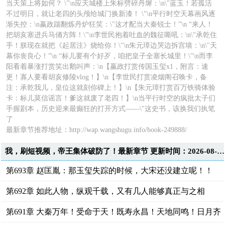
当天策上将如何？ \"\n应天城楼上朱标劈碎丹墀：\n\"蓝玉！若孤活
不过明日，就让老四的头颅给城门换新漆！ \"\n平行时空天幕画风逐
渐失控：\n嬴政踹翻炼丹炉狂笑：\"这才配当大秦锐士！”\n “来人！
把胡亥塞进兵马俑方阵！\"\n李世民抱着吐血的魏征嘶吼：\n\"承乾住
手！朕现在就把《起居注》烧给你！\"\n朱元璋边哭边拆宫墙：\n\"天
幕你丧良心！”\n “标儿要有个好歹，咱把皇子全塞长城里！\"\n而李
阳看着暴涨打赏笑出鹅叫声：\n【嬴政打赏传国玉玺x1，附言：速
更！寡人要看胡亥修陵vlog！】\n【李世民打赏凌烟阁召唤卡，备
注：承乾我儿，皇位这就刻你碑上！】\n【朱元璋打赏百万铁骑体验
卡：标儿莫信谣言！爹这就废了老四！】\n当平行时空的疯批太子们
手握剧本，历史迎来最癫狂的打开方式——\"这史书，该换我们执笔
了
最新章节推荐地址：
http://wap.wangshugu.info/book-249888/
我，刷短视频，帝王集体破防了！最新章节 更新时间：2026-08-09T13:19:43
第693章 赵匡胤：那玉玺失踪的时候，大宋还没建立呢！！
第692章 如此人物，纵观千载，又有几人能够真正与之相
比？！
第691章 大秦万年！受命于天！既寿永昌！天地同鸣！日月齐