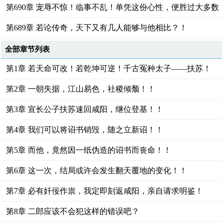
辉！
第690章 宠辱不惊！临事不乱！单凭这份心性，便胜过大多数
人！
第689章 若论传奇，天下又有几人能够与他相比？！
全部章节列表
第1章 若天命可改！若乾坤可逆！千古冤种太子——扶苏！
第2章 一朝失据，江山易色，社稷倾颓！！
第3章 宣长公子扶苏速回咸阳，继位登基！！
第4章 我们可以将诏书销毁，随之立新诏！！
第5章 而他，竟然因一纸伪造的诏书而丧命！！
第6章 这一次，结局或许会发生翻天覆地的变化！！
第7章 必有奸佞作祟，我定即刻返咸阳，亲自请求明鉴！
第8章 二郎应该不会犯这样的错误吧？