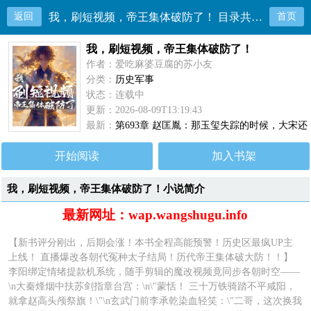
返回
我，刷短视频，帝王集体破防了！ 目录共693章
首页
我，刷短视频，帝王集体破防了！
作者：爱吃麻婆豆腐的苏小友
分类：
历史军事
状态：连载中
更新：2026-08-09T13:19:43
最新：
第693章 赵匡胤：那玉玺失踪的时候，大宋还
没建立呢！！
开始阅读
加入书架
我，刷短视频，帝王集体破防了！小说简介
最新网址：wap.wangshugu.info
【新书评分刚出，后期会涨！本书全程高能预警！历史区最疯UP主
上线！ 直播爆改各朝代冤种太子结局！历代帝王集体破大防！！】
李阳绑定情绪提款机系统，随手剪辑的魔改视频竟同步各朝时空——
\n大秦烽烟中扶苏剑指章台宫：\n\"蒙恬！ 三十万铁骑踏不平咸阳，
就拿赵高头颅祭旗！\"\n玄武门前李承乾染血轻笑：\"二哥，这次换我