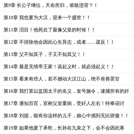
第9章 长公子继位，天命所归，谁敢违背？！
第10章 我也要为大汉，迎来一个盛世！！
第11章 泪目！他死在了最像父皇的时候！！
第12章 不排除他会因此心生异志，或者……谋反！！
第13章 父不知其子，子又不知其父！！
第14章 最是无情帝王家！该起义时，就必须起义！！
第15章 看来有些人，若不撼动大汉江山，绝不肯善罢甘
休！！
第16章 我打算以监国太子的名义，发号施令，逮捕所有的奸
党！
第17章 通知百官，宣称父皇重病，受奸人左右！特奉诏讨
贼！！
第18章 刘据，能有你这样的儿子，娘心中感到无比骄傲！！
第19章 如果他废了承乾，长孙在九泉之下，会不会因此寒