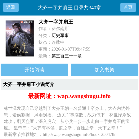
返回
大齐一字并肩王 目录共340章
首页
大齐一字并肩王
作者：萨尔南斯
分类：
历史军事
状态：连载中
更新：2026-01-07T09:47:59
最新：
第三百三十一章
开始阅读
加入书架
大齐一字并肩王小说简介
最新网址：wap.wangshugu.info
林世泽发现自己穿越到了大齐王朝一名普通士卒身上，大齐内忧外
患，诸侯割据，风雨飘摇。 边关军事腐败，战力低下，林世泽杀敌
建功，剿灭盗匪，深入虎穴，从小兵一步一步走向一字并肩王的宝
座。 皇帝曰：“大齐有林侯，朕之幸，百姓之幸，天下之幸！”
最新章节推荐地址：
http://wap.wangshugu.info/book-250478/