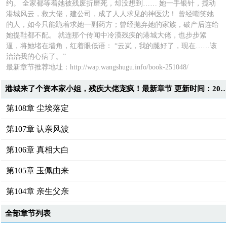
约。 全家都等着她被残废折磨死，却没想到…… 她一手银针，搅动
港城风云，救大佬，建公司，成了人人求见的神医沈！ 曾经嘲笑她
的人，如今只能跪着求她一副药方；曾经抛弃她的家族，破产后连给
她提鞋都不配。 就连那个传闻中冷漠残疾的港城大佬，也步步紧
逼，将她堵在墙角，红着眼低语： “云岚，我的腿好了，现在……该
治治我的心病了。”
最新章节推荐地址：
http://wap.wangshugu.info/book-251048/
港城来了个资本家小姐，残疾大佬宠疯！最新章节 更新时间：2025-09-22T
第108章 尘埃落定
第107章 认亲风波
第106章 真相大白
第105章 玉佩由来
第104章 亲生父亲
全部章节列表