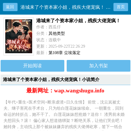
返回
港城来了个资本家小姐，残疾大佬宠疯！ 目录共108章
首页
港城来了个资本家小姐，残疾大佬宠疯！
作者：西瓜仔
分类：
其他类型
状态：连载中
更新：2025-09-22T22:26:29
最新：
第108章 尘埃落定
开始阅读
加入书架
港城来了个资本家小姐，残疾大佬宠疯！小说简介
最新网址：wap.wangshugu.info
【年代+重生+医术空间+断亲虐渣+日久生情】 前世，沈云岚被丈
夫、继子害死在手术台，只为给白莲花妹妹续命。 一朝重生，回到
命运的转折点，她不干了。 白莲花妹妹想抢婚？送你！ 渣男前未婚
夫想回头？滚！ 偏心家人想道德绑架？断绝关系，让他们哭去吧！
她转身，主动找上那个被妹妹嫌弃的残疾大佬傅屹寒，签下一纸合