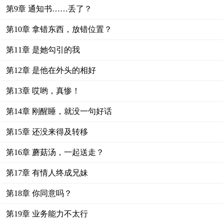
第9章 通知书……丢了？
第10章 拿错东西，放错位置？
第11章 是她勾引的我
第12章 是他在外头的相好
第13章 哎哟，真惨！
第14章 刚醒睡，就没一句好话
第15章 还没来得及转移
第16章 蘑菇汤，一起送走？
第17章 有情人终成兄妹
第18章 你同意吗？
第19章 业务能力不太行