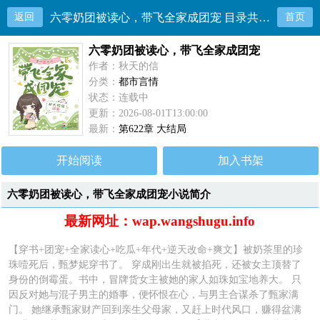
返回
六零奶团被读心，带飞全家成团宠 目录共622章
首页
六零奶团被读心，带飞全家成团宠
作者：秋天的信
分类：
都市言情
状态：连载中
更新：2026-08-01T13:00:00
最新：
第622章 大结局
开始阅读
加入书架
六零奶团被读心，带飞全家成团宠小说简介
最新网址：wap.wangshugu.info
【穿书+团宠+全家读心+吃瓜+年代+逆天改命+爽文】被奶茶里的珍
珠噎死后，甄梦妮穿书了。 穿成刚出生就被掐死，还被女主顶替了
身份的倒霉蛋。书中，冒牌货女主被她的家人如珠如宝地养大。 只
因反对她与混子男主的婚事，便怀恨在心，与男主合谋杀了甄家满
门。 她继承甄家财产回到亲生父母家，又赶上时代风口，赚得盆满