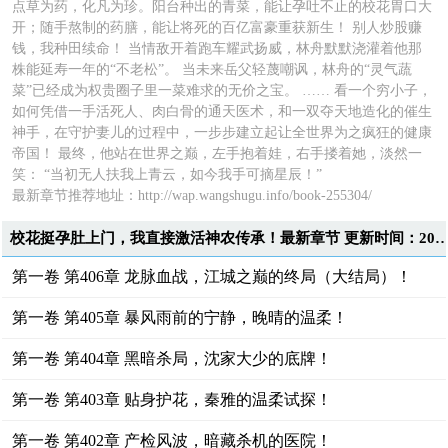
点草为药，化凡为珍。阳台种出的青菜，能让孕吐不止的校花胃口大
开；随手熬制的药膳，能让将死的百亿富豪重获新生！ 别人炒股赚
钱，我种田续命！ 当情敌开着跑车耀武扬威，林舟默默浇灌着他那
株能延寿一年的“不老松”。 当未来岳父轻蔑嘲讽，林舟的“灵气蔬
菜”已经成为权贵圈子里一菜难求的无价之宝。 …… 看一个穷小子，
如何凭借一手活死人、肉白骨的通天医术，和一双夺天地造化的催生
神手，在守护妻儿的过程中，一步步建立起让全世界为之疯狂的健康
帝国！ 最终，他站在世界之巅，左手抱着娃，右手搂着她，淡然一
笑： “当初无人扶我上青云，如今我手可摘星辰！”
最新章节推荐地址：
http://wap.wangshugu.info/book-255304/
校花挺孕肚上门，我直接激活神农传承！最新章节 更新时间：2026-03-05T
第一卷 第406章 龙脉血战，江城之巅的终局（大结局）！
第一卷 第405章 暴风雨前的宁静，晚晴的温柔！
第一卷 第404章 黑暗杀局，沈家大少的底牌！
第一卷 第403章 贴身护花，秦雅的温柔试探！
第一卷 第402章 产检风波，暗藏杀机的医院！