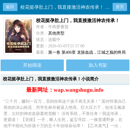
返回
校花挺孕肚上门，我直接激活神农传承！ 目录共406章
首页
校花挺孕肚上门，我直接激活神农传承！
作者：牛肉爱番茄
分类：
其他类型
状态：连载中
更新：2026-03-05T21:57:00
最新：
第一卷 第406章 龙脉血战，江城之巅的终局
（大结局）！
开始阅读
加入书架
校花挺孕肚上门，我直接激活神农传承！小说简介
最新网址：wap.wangshugu.info
“三个月，赚到一百万，否则你和这个孩子再无关系！” 面对怀着自己
骨肉的冰山校花，穷学生林舟被逼入绝境。巨大压力下，祖传玉佩滚
烫，尘封的神农血脉轰然觉醒！ 没有系统，不靠任务！我这传承，
更霸道！ 【灵瞳】一开，断人生死，鉴宝寻踪，一株普通野参，在
他手中能化为价值十万的五十年份续命仙草！ 【乙木真气】一出，