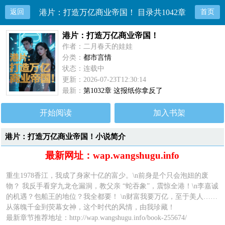
返回
港片：打造万亿商业帝国！ 目录共1042章
首页
港片：打造万亿商业帝国！
作者：二月春天的娃娃
分类：
都市言情
状态：连载中
更新：2026-07-23T12:30:14
最新：
第1032章 这报纸你拿反了
开始阅读
加入书架
港片：打造万亿商业帝国！小说简介
最新网址：wap.wangshugu.info
重生1978香江，我成了身家十亿的富少。\n前身是个只会泡妞的废
物？ 我反手看穿九龙仓漏洞，教父亲 “蛇吞象”，震惊全港！\n李嘉诚
的机遇？包船王的地位？我全都要！ \n财富我要万亿，至于美人……
从落魄千金到荧幕女神，这个时代的风情，由我珍藏！
最新章节推荐地址：
http://wap.wangshugu.info/book-255674/