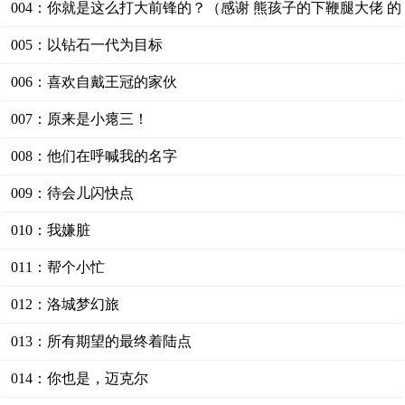
004：你就是这么打大前锋的？（感谢 熊孩子的下鞭腿大佬 的
盟主）
005：以钻石一代为目标
006：喜欢自戴王冠的家伙
007：原来是小瘪三！
008：他们在呼喊我的名字
009：待会儿闪快点
010：我嫌脏
011：帮个小忙
012：洛城梦幻旅
013：所有期望的最终着陆点
014：你也是，迈克尔