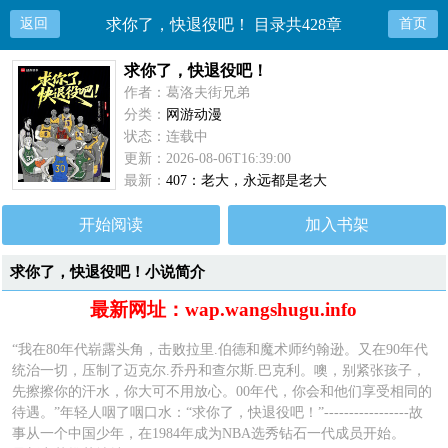
返回
求你了，快退役吧！ 目录共428章
首页
求你了，快退役吧！
作者：葛洛夫街兄弟
分类：
网游动漫
状态：连载中
更新：2026-08-06T16:39:00
最新：
407：老大，永远都是老大
开始阅读
加入书架
求你了，快退役吧！小说简介
最新网址：wap.wangshugu.info
“我在80年代崭露头角，击败拉里.伯德和魔术师约翰逊。又在90年代
统治一切，压制了迈克尔.乔丹和查尔斯.巴克利。噢，别紧张孩子，
先擦擦你的汗水，你大可不用放心。00年代，你会和他们享受相同的
待遇。”年轻人咽了咽口水：“求你了，快退役吧！”-----------------故
事从一个中国少年，在1984年成为NBA选秀钻石一代成员开始。