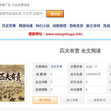
弹窗广告 小说免费阅读
历史军事
网游动漫
科幻小说
侦探推理
恐怖灵异
散文诗词
其他
最新网址：www.wangshugu.info
匹夫有责 全文阅读
文章类别
历史军事
文章作者
北城二千
收 藏 数
0
全文长度
1066582字
总点击数
0
本月点击
0
总推荐数
0
本月推荐
0
章节列表
加入书架
推荐本书