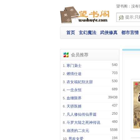
望书阁：没有
首页
玄幻魔法
武侠修真
都市言情
会员推荐
540
寒门枭士
703
燃情仕途
530
农女福妃别太甜
689
一念永恒
39438
血继限界
437
天骄医婿
250
凡人修仙传仙界篇
480
斗罗大陆之死神传说
5598
崩溃的二次元
194
男欢女爱