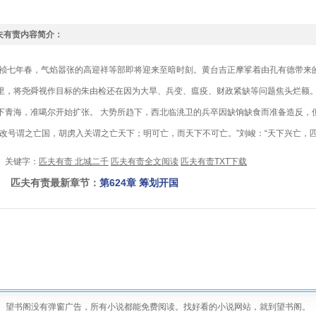
夫有责内容简介：
七年春，气焰嚣张的高迎祥等部即将迎来至暗时刻。黄台吉正摩挲着由孔有德带来的
里，将尧舜视作目标的朱由检还在因为大旱、兵变、瘟疫、财政紧缺等问题焦头烂额。
下青海，准噶尔开始扩张。 大势所趋下，西北临洮卫的兵卒因缺饷缺食而准备造反，
姓改号谓之亡国，胡虏入关谓之亡天下；明可亡，而天下不可亡。”刘峻：“天下兴亡，匹
键字：
匹夫有责 北城二千
匹夫有责全文阅读
匹夫有责TXT下载
夫有责最新章节：
第624章 筹划开国
望书阁没有弹窗广告，所有小说都能免费阅读。找好看的小说网站，就到望书阁。