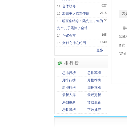
827
合体双修
2115
海贼王之缔造传说
匹
72
萌宝集结令：陆先生，你的
九个儿子震惊了全球
崇祯
165
斗破苍穹
禁城
1740
火影之神之轮回
备南
更多...
“易
排 行 榜
关
总排行榜
总推荐榜
匹
月排行榜
月推荐榜
周排行榜
周推荐榜
最新入库
最近更新
原创更新
转载更新
总收藏榜
字数排行