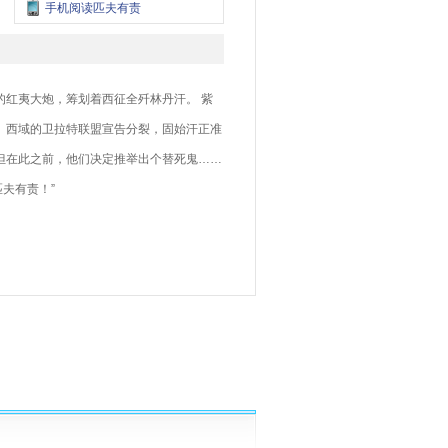
手机阅读匹夫有责
红夷大炮，筹划着西征全歼林丹汗。 紫
 西域的卫拉特联盟宣告分裂，固始汗正准
但在此之前，他们决定推举出个替死鬼……
夫有责！”