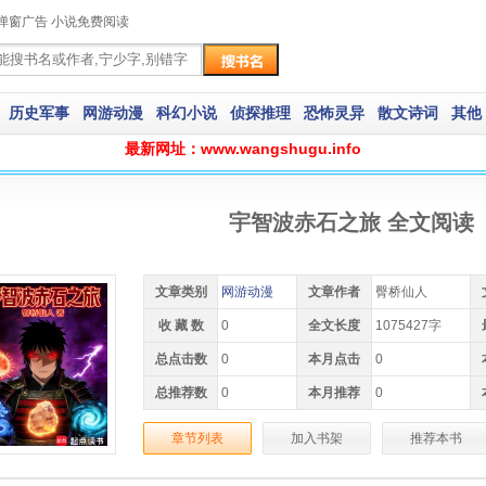
弹窗广告 小说免费阅读
历史军事
网游动漫
科幻小说
侦探推理
恐怖灵异
散文诗词
其他
最新网址：www.wangshugu.info
宇智波赤石之旅 全文阅读
文章类别
网游动漫
文章作者
臀桥仙人
收 藏 数
0
全文长度
1075427字
总点击数
0
本月点击
0
总推荐数
0
本月推荐
0
章节列表
加入书架
推荐本书