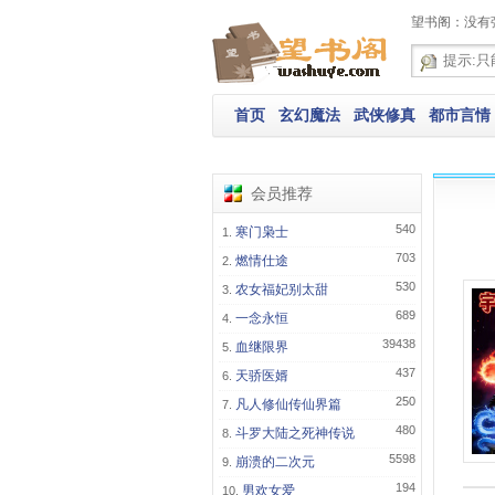
望书阁：没有
首页
玄幻魔法
武侠修真
都市言情
会员推荐
540
寒门枭士
703
燃情仕途
530
农女福妃别太甜
689
一念永恒
39438
血继限界
437
天骄医婿
250
凡人修仙传仙界篇
480
斗罗大陆之死神传说
5598
崩溃的二次元
194
男欢女爱