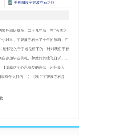
手机阅读宇智波赤石之旅
警务部队成员，二十几年后，在 “灭族之
两个小时里，宇智波赤石当了十年的舔狗，在
“莫非是邪恶的千手老鬼留下的、针对我们宇智
…亲自参加毕业典礼、并致辞的猿飞日斩……
】【团藏这个心思龌龊的家伙，还怀疑人
底有什么目的！ 】【咦？宇智波赤石是
载