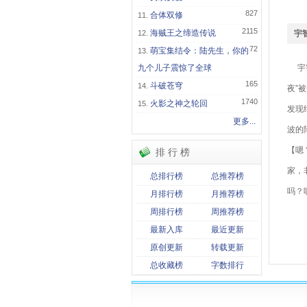
827
合体双修
2115
海贼王之缔造传说
宇
72
萌宝集结令：陆先生，你的
九个儿子震惊了全球
宇智
165
斗破苍穹
夜”
1740
火影之神之轮回
发现
更多...
波的
【嗯
排 行 榜
家，
总排行榜
总推荐榜
吗？
月排行榜
月推荐榜
周排行榜
周推荐榜
关
最新入库
最近更新
宇
原创更新
转载更新
总收藏榜
字数排行