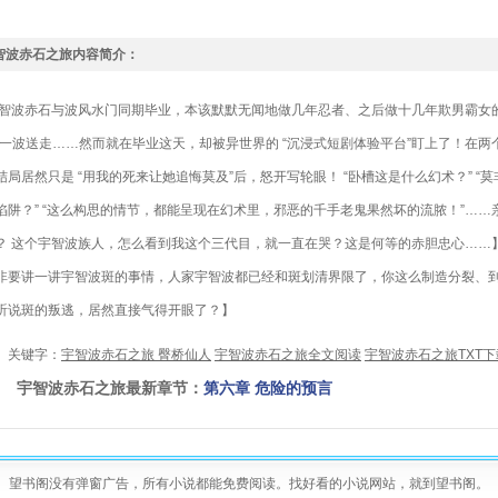
智波赤石之旅内容简介：
波赤石与波风水门同期毕业，本该默默无闻地做几年忍者、之后做十几年欺男霸女的
被一波送走……然而就在毕业这天，却被异世界的 “沉浸式短剧体验平台”盯上了！在
结局居然只是 “用我的死来让她追悔莫及”后，怒开写轮眼！ “卧槽这是什么幻术？” 
陷阱？” “这么构思的情节，都能呈现在幻术里，邪恶的千手老鬼果然坏的流脓！”…
？ 这个宇智波族人，怎么看到我这个三代目，就一直在哭？这是何等的赤胆忠心……
非要讲一讲宇智波斑的事情，人家宇智波都已经和斑划清界限了，你这么制造分裂、到
听说斑的叛逃，居然直接气得开眼了？】
键字：
宇智波赤石之旅 臀桥仙人
宇智波赤石之旅全文阅读
宇智波赤石之旅TXT下
智波赤石之旅最新章节：
第六章 危险的预言
望书阁没有弹窗广告，所有小说都能免费阅读。找好看的小说网站，就到望书阁。