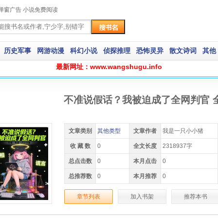
弹窗广告 小说免费阅读
历史军事
网游动漫
科幻小说
侦探推理
恐怖灵异
散文诗词
其他
最新网址：www.wangshugu.info
不准说假话？我被迫成了全网判官 
文章类别
其他类型
文章作者
我是一只小小猪
收 藏 数
0
全文长度
2318937字
总点击数
0
本月点击
0
总推荐数
0
本月推荐
0
章节列表
加入书架
推荐本书