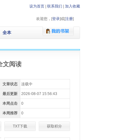
设为首页
|
联系我们
|
加入收藏
欢迎您，[
登录
]或[
注册
]
全本
全文阅读
文章状态
连载中
最后更新
2026-08-07 15:56:43
本周点击
0
本周推荐
0
TXT下载
获取积分