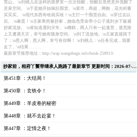
荒山。 \n刘桃儿在这样的噩梦里一次次惊醒，惊醒后竟然意外觉醒了
灵泉空间。 \n于是她开始疯狂囤货。\n菜市，商超，网购，花光积蓄
买买买。 \n现代东西有啥就买啥！\n主打一个囤货自由。\n穿过去以
后。 \n麻蛋！\n主家果然被抄家，她临危受命带小公子逃到乡下躲避
抄家流放。 \n谁知道遇到灾年。\n糟糕，两人只有一起逃荒，逃荒路
上又遭遇天灾，幸亏她有随身空间。 \n到了流放地。\n主家直接跪下
了：\n恩人啊，恩人啊，幸亏有你啊！ \n刘桃儿：\n任务完成，我要
走了。\n结果………
最新章节推荐地址：
http://wap.wangshugu.info/book-258913/
抄家前，相府丫鬟带继承人跑路了最新章节 更新时间：2026-07-11T18:03:59
第451章 ：大结局！
第450章 ：玄铁令！
第449章 ：羊皮卷的秘密
第448章 ：就不去赴宴！
第447章 ：定情之夜！