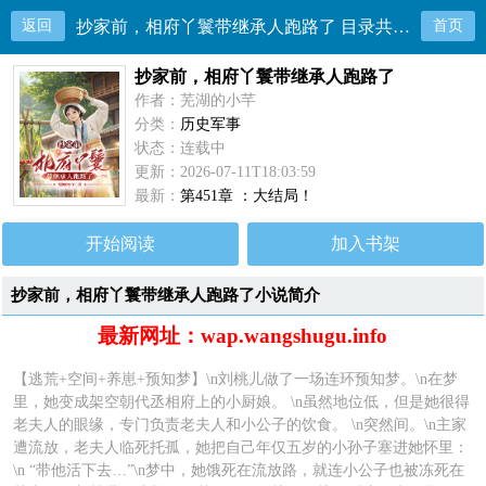
返回
抄家前，相府丫鬟带继承人跑路了 目录共451章
首页
抄家前，相府丫鬟带继承人跑路了
作者：芜湖的小芊
分类：
历史军事
状态：连载中
更新：2026-07-11T18:03:59
最新：
第451章 ：大结局！
开始阅读
加入书架
抄家前，相府丫鬟带继承人跑路了小说简介
最新网址：wap.wangshugu.info
【逃荒+空间+养崽+预知梦】\n刘桃儿做了一场连环预知梦。\n在梦
里，她变成架空朝代丞相府上的小厨娘。 \n虽然地位低，但是她很得
老夫人的眼缘，专门负责老夫人和小公子的饮食。 \n突然间。\n主家
遭流放，老夫人临死托孤，她把自己年仅五岁的小孙子塞进她怀里：
\n “带他活下去…”\n梦中，她饿死在流放路，就连小公子也被冻死在