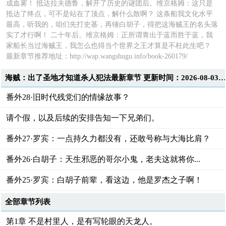
成血雾！ 抵达拉夫德鲁，解开了历史的谜团后。维京格姆：这只是
抵达了终点，可不是站在了顶点，解什么散啊？ 这条船我文化水平
最高，听我的，咱们先打史基，再锤白胡子，得把这海贼王的名头落
实了才行啊！ 二十年后。维京格姆：正所谓青出于蓝而胜于蓝，我
家船长当过海贼王，我怎么也得当个世界之王才算是不枉此生吧？
最新章节推荐地址：
http://wap.wangshugu.info/book-260179/
海贼：出了圣地才知道杀人犯法最新章节 更新时间：2026-08-03T19:42:0
番外28·旧时代残党们的情缘故事？
请个假，以及后续的安排告知一下兄弟们。
番外27·罗宾：一点持久力都没有，还敢号称与大海比肩？
番外26·白胡子：天生邪恶的哥尔小鬼，老夫这就将你...
番外25·罗宾：白胡子前辈，看这边，他是罗杰之子啊！
全部章节列表
第1章 不是村里人，是有写轮眼的天龙人。