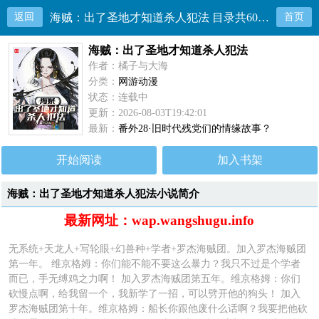
返回
海贼：出了圣地才知道杀人犯法 目录共600章
首页
海贼：出了圣地才知道杀人犯法
作者：橘子与大海
分类：
网游动漫
状态：连载中
更新：2026-08-03T19:42:01
最新：
番外28·旧时代残党们的情缘故事？
开始阅读
加入书架
海贼：出了圣地才知道杀人犯法小说简介
最新网址：wap.wangshugu.info
无系统+天龙人+写轮眼+幻兽种+学者+罗杰海贼团。加入罗杰海贼团
第一年。 维京格姆：你们能不能不要这么暴力？我只不过是个学者
而已，手无缚鸡之力啊！ 加入罗杰海贼团第五年。维京格姆：你们
砍慢点啊，给我留一个，我新学了一招，可以劈开他的狗头！ 加入
罗杰海贼团第十年。维京格姆：船长你跟他废什么话啊？我要把他砍