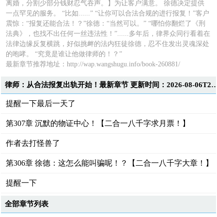
离婚，分割少部分钱财忍气吞声。】为让客户满意。 徐德决定提供
一点罕见的服务。 “比如......” “让你可以合法合规的进行报复！”客户
震惊：“报复还能合法！？”徐德：“当然可以。” “哪怕你翻烂了《刑
法典》，也找不出任何一丝违法性！”......多年后，律界众同行看着在
法律边缘反复横跳，好似挑衅的法内狂徒徐德，忍不住发出灵魂深处
的咆哮。 “究竟是谁让他做律师的！？”
最新章节推荐地址：
http://wap.wangshugu.info/book-260881/
律师：从合法报复出轨开始！最新章节 更新时间：2026-08-0
提醒一下最后一天了
第307章 沉默的物证中心！【二合一八千字求月票！】
作者去打怪兽了
第306章 徐德：这怎么能叫骗呢！？【二合一八千字大章！】
提醒一下
全部章节列表