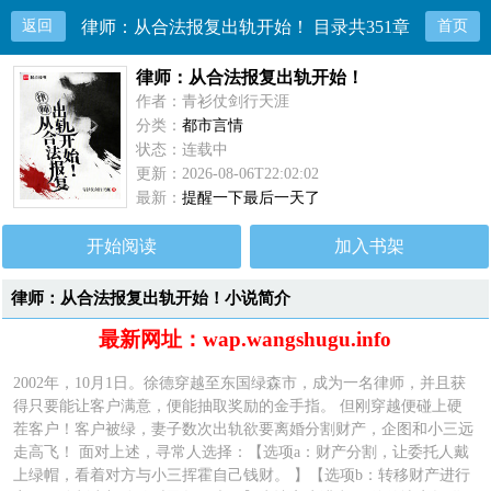
返回
律师：从合法报复出轨开始！ 目录共351章
首页
律师：从合法报复出轨开始！
作者：青衫仗剑行天涯
分类：
都市言情
状态：连载中
更新：2026-08-06T22:02:02
最新：
提醒一下最后一天了
开始阅读
加入书架
律师：从合法报复出轨开始！小说简介
最新网址：wap.wangshugu.info
2002年，10月1日。徐德穿越至东国绿森市，成为一名律师，并且获
得只要能让客户满意，便能抽取奖励的金手指。 但刚穿越便碰上硬
茬客户！客户被绿，妻子数次出轨欲要离婚分割财产，企图和小三远
走高飞！ 面对上述，寻常人选择：【选项a：财产分割，让委托人戴
上绿帽，看着对方与小三挥霍自己钱财。 】【选项b：转移财产进行