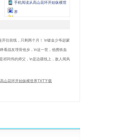
手机阅读从高山花环开始纵横世
界
连开往前线，只剩两个月！ \n镀金少爷赵蒙
睁睁看战友埋骨他乡，\n这一世，他携铁血
n是祁同伟的师父，\n是边疆线上，敌人闻风
高山花环开始纵横世界TXT下载