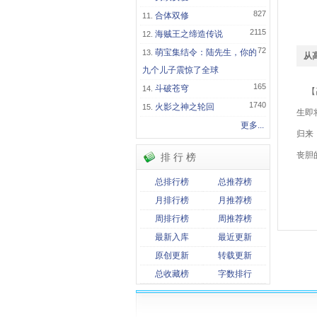
827
合体双修
2115
海贼王之缔造传说
72
萌宝集结令：陆先生，你的
从
九个儿子震惊了全球
165
斗破苍穹
【高
1740
火影之神之轮回
生即
更多...
归来
丧胆
排 行 榜
总排行榜
总推荐榜
关
月排行榜
月推荐榜
从
周排行榜
周推荐榜
最新入库
最近更新
原创更新
转载更新
总收藏榜
字数排行