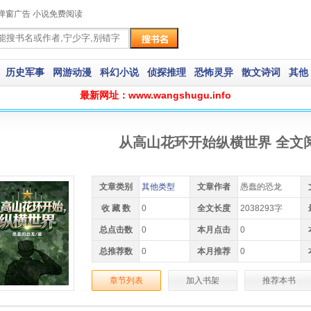
弹窗广告 小说免费阅读
历史军事
网游动漫
科幻小说
侦探推理
恐怖灵异
散文诗词
其他
最新网址：www.wangshugu.info
从高山花环开始纵横世界 全文
文章类别
其他类型
文章作者
愚蠢的恐龙
收 藏 数
0
全文长度
2038293字
总点击数
0
本月点击
0
总推荐数
0
本月推荐
0
章节列表
加入书架
推荐本书