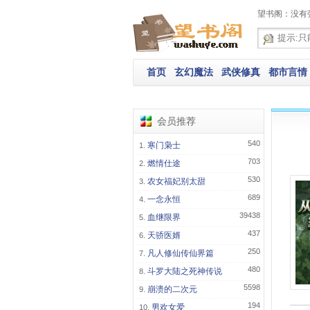
望书阁：没有
首页
玄幻魔法
武侠修真
都市言情
会员推荐
540
寒门枭士
703
燃情仕途
530
农女福妃别太甜
689
一念永恒
39438
血继限界
437
天骄医婿
250
凡人修仙传仙界篇
480
斗罗大陆之死神传说
5598
崩溃的二次元
194
男欢女爱