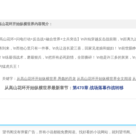
高山花环开始纵横世界内容简介：
山花环+闪电行动+反击战+融合世界+士兵突击】\n许灿穿越反击战前期，\n距离九
将到来，\n而他心里只有一件事。\n先让连长梁三喜，回家见老娘和媳妇！ \n前世眼
！\n练最强战术，磨最狠兵，\n把所有必死剧情，全部撕碎！ \n他是许三多的舅舅，\
的猛虎兵王！
键字：
从高山花环开始纵横世界 愚蠢的恐龙
从高山花环开始纵横世界全文阅读
从
高山花环开始纵横世界最新章节：
第470章 战场落幕作战转移
望书阁没有弹窗广告，所有小说都能免费阅读。找好看的小说网站，就到望书阁。