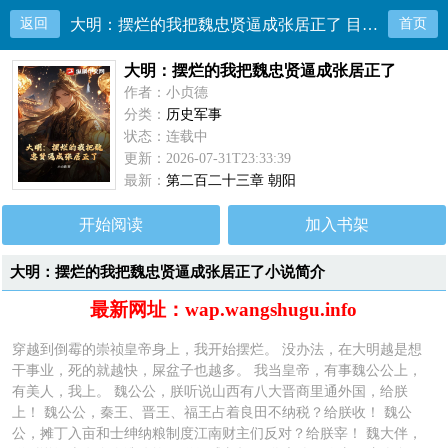
返回
大明：摆烂的我把魏忠贤逼成张居正了 目录共323章
首页
大明：摆烂的我把魏忠贤逼成张居正了
作者：小贞德
分类：
历史军事
状态：连载中
更新：2026-07-31T23:33:39
最新：
第二百二十三章 朝阳
开始阅读
加入书架
大明：摆烂的我把魏忠贤逼成张居正了小说简介
最新网址：wap.wangshugu.info
穿越到倒霉的崇祯皇帝身上，我开始摆烂。 没办法，在大明越是想
干事业，死的就越快，屎盆子也越多。 我当皇帝，有事魏公公上，
有美人，我上。 魏公公，朕听说山西有八大晋商里通外国，给朕
上！ 魏公公，秦王、晋王、福王占着良田不纳税？给朕收！ 魏公
公，摊丁入亩和士绅纳粮制度江南财主们反对？给朕宰！ 魏大伴，