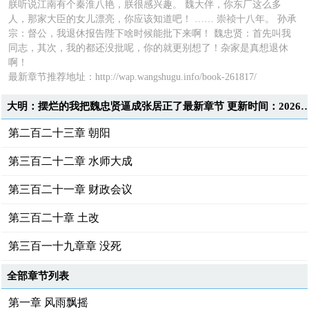
朕听说江南有个秦淮八艳，朕很感兴趣。 魏大伴，你东厂这么多
人，那家大臣的女儿漂亮，你应该知道吧！ …… 崇祯十八年。 孙承
宗：督公，我退休报告陛下啥时候能批下来啊！ 魏忠贤：首先叫我
同志，其次，我的都还没批呢，你的就更别想了！杂家是真想退休
啊！
最新章节推荐地址：
http://wap.wangshugu.info/book-261817/
大明：摆烂的我把魏忠贤逼成张居正了最新章节 更新时间：2026-07-3
第二百二十三章 朝阳
第三百二十二章 水师大成
第三百二十一章 财政会议
第三百二十章 土改
第三百一十九章章 没死
全部章节列表
第一章 风雨飘摇