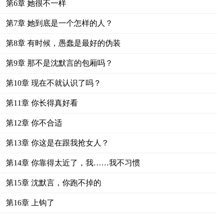
第6章 她很不一样
第7章 她到底是一个怎样的人？
第8章 有时候，愚蠢是最好的伪装
第9章 那不是沈默言的包厢吗？
第10章 现在不就认识了吗？
第11章 你长得真好看
第12章 你不合适
第13章 你这是在跟我抢女人？
第14章 你靠得太近了，我……我不习惯
第15章 沈默言，你跑不掉的
第16章 上钩了