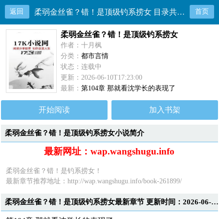
返回
柔弱金丝雀？错！是顶级钓系捞女 目录共104章
首页
柔弱金丝雀？错！是顶级钓系捞女
作者：十月枫
分类：
都市言情
状态：连载中
更新：2026-06-10T17:23:00
最新：
第104章 那就看沈学长的表现了
开始阅读
加入书架
柔弱金丝雀？错！是顶级钓系捞女小说简介
最新网址：wap.wangshugu.info
柔弱金丝雀？错！是钓系捞女！
最新章节推荐地址：
http://wap.wangshugu.info/book-261899/
柔弱金丝雀？错！是顶级钓系捞女最新章节 更新时间：2026-06-10T17:23:00