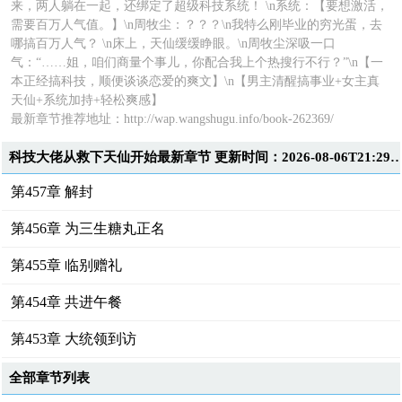
来，两人躺在一起，还绑定了超级科技系统！ \n系统：【要想激活，
需要百万人气值。】\n周牧尘：？？？\n我特么刚毕业的穷光蛋，去
哪搞百万人气？ \n床上，天仙缓缓睁眼。\n周牧尘深吸一口
气：“……姐，咱们商量个事儿，你配合我上个热搜行不行？”\n【一
本正经搞科技，顺便谈谈恋爱的爽文】\n【男主清醒搞事业+女主真
天仙+系统加持+轻松爽感】
最新章节推荐地址：
http://wap.wangshugu.info/book-262369/
科技大佬从救下天仙开始最新章节 更新时间：2026-08-06T21
第457章 解封
第456章 为三生糖丸正名
第455章 临别赠礼
第454章 共进午餐
第453章 大统领到访
全部章节列表