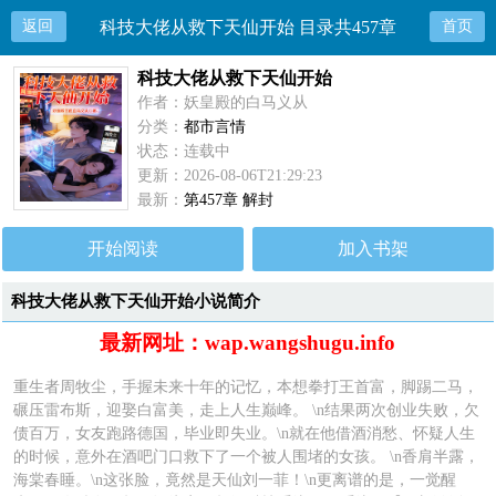
返回
科技大佬从救下天仙开始 目录共457章
首页
科技大佬从救下天仙开始
作者：妖皇殿的白马义从
分类：
都市言情
状态：连载中
更新：2026-08-06T21:29:23
最新：
第457章 解封
开始阅读
加入书架
科技大佬从救下天仙开始小说简介
最新网址：wap.wangshugu.info
重生者周牧尘，手握未来十年的记忆，本想拳打王首富，脚踢二马，
碾压雷布斯，迎娶白富美，走上人生巅峰。 \n结果两次创业失败，欠
债百万，女友跑路德国，毕业即失业。\n就在他借酒消愁、怀疑人生
的时候，意外在酒吧门口救下了一个被人围堵的女孩。 \n香肩半露，
海棠春睡。\n这张脸，竟然是天仙刘一菲！\n更离谱的是，一觉醒