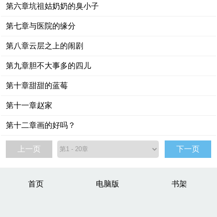
第六章坑祖姑奶奶的臭小子
第七章与医院的缘分
第八章云层之上的闹剧
第九章胆不大事多的四儿
第十章甜甜的蓝莓
第十一章赵家
第十二章画的好吗？
上一页
下一页
首页
电脑版
书架