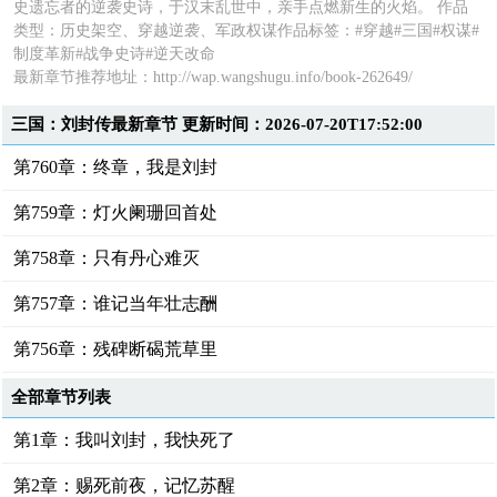
史遗忘者的逆袭史诗，于汉末乱世中，亲手点燃新生的火焰。 作品
类型：历史架空、穿越逆袭、军政权谋作品标签：#穿越#三国#权谋#
制度革新#战争史诗#逆天改命
最新章节推荐地址：
http://wap.wangshugu.info/book-262649/
三国：刘封传最新章节 更新时间：2026-07-20T17:52:00
第760章：终章，我是刘封
第759章：灯火阑珊回首处
第758章：只有丹心难灭
第757章：谁记当年壮志酬
第756章：残碑断碣荒草里
全部章节列表
第1章：我叫刘封，我快死了
第2章：赐死前夜，记忆苏醒