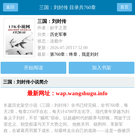
返回
三国：刘封传 目录共760章
首页
三国：刘封传
作者：妙手之墨
分类：
历史军事
状态：连载中
更新：2026-07-20T17:52:00
最新：
第760章：终章，我是刘封
开始阅读
加入书架
三国：刘封传小说简介
最新网址：wap.wangshugu.info
长篇历史架空小说《三国：刘封传》全书已经完稿，全书760章，每
天2章，每章2350字在右，每天计4700字左右字。 现代青年穿越为刘
备义子刘封，不甘 “赐死”宿命。以超越时代的眼界与胆魄，周旋于汉
室忠义、朝堂权谋与天下大势之间。 他救关羽、稳荆州、革新军
政，在诸葛亮羽翼下成长，却最终走出自己的道路——这是一曲被历