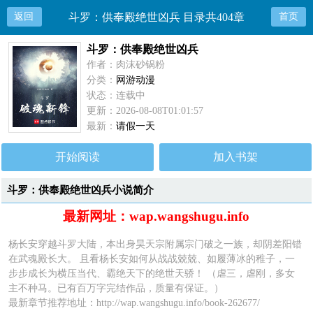
返回
斗罗：供奉殿绝世凶兵 目录共404章
首页
斗罗：供奉殿绝世凶兵
作者：肉沫砂锅粉
分类：
网游动漫
状态：连载中
更新：2026-08-08T01:01:57
最新：
请假一天
开始阅读
加入书架
斗罗：供奉殿绝世凶兵小说简介
最新网址：wap.wangshugu.info
杨长安穿越斗罗大陆，本出身昊天宗附属宗门破之一族，却阴差阳错
在武魂殿长大。 且看杨长安如何从战战兢兢、如履薄冰的稚子，一
步步成长为横压当代、霸绝天下的绝世天骄！ （虐三，虐刚，多女
主不种马。已有百万字完结作品，质量有保证。）
最新章节推荐地址：
http://wap.wangshugu.info/book-262677/