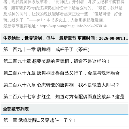
者，现代魂师体系改革者，「封神法」开创者，斗罗世纪和平奖获得
者...拥有诸多称号的江辞安在回忆录中是这么写的。 “最初，我只是
想成神的同时，让我的魂技能够看起来正经一些... “但是可惜...好像
玩儿过头了...”——ps1：本书多女主，人物形象贴近漫画。
最新章节推荐地址：
http://wap.wangshugu.info/book-263014/
斗罗绝世，世界调制，但斗一最新章节 更新时间：2026-08-0
第二百九十一章 唐舞桐：成杯子了（茶杯）
第二百九十章 想要奖励的唐舞桐，锻造不是这样的！
第二百八十九章 唐舞桐觉得自己又行了，金属与魂环融合
第二百八十八章 心态转变的唐舞桐，我不是锻造大师吗？
第二百八十七章 梦红尘：知道对方有配偶而直接放弃？这是
废物的思维！
全部章节列表
第一章 武魂觉醒...又穿越斗一了？！