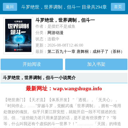
返回
斗罗绝世，世界调制，但斗一 目录共294章
首页
斗罗绝世，世界调制，但斗一
作者：是摆烂不是咸鱼
分类：
网游动漫
状态：连载中
更新：2026-08-08T12:46:00
最新：
第二百九十一章 唐舞桐：成杯子了（茶杯）
开始阅读
加入书架
斗罗绝世，世界调制，但斗一小说简介
最新网址：wap.wangshugu.info
【绝世唐门】【天才流】【体系开发】 “「透视」，「无关心」，
「时间停止」……”穿越斗罗，觉醒武魂「世界调制」，拥有一堆用
处微妙的魂技。 似乎只要江辞安想，就能开启一段不可描述的生
活。但... “这些能力若只用来瑟瑟的话，是不是有些浪费了？ “等
等，什么叫我还有个虚拟的斗一世界？！”…………「天国」的缔造