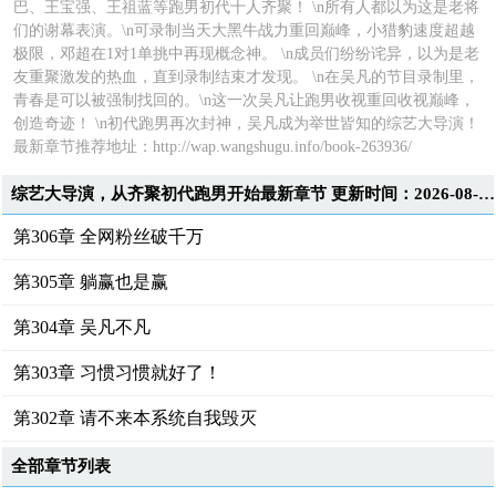
巴、王宝强、王祖蓝等跑男初代十人齐聚！ \n所有人都以为这是老将
们的谢幕表演。\n可录制当天大黑牛战力重回巅峰，小猎豹速度超越
极限，邓超在1对1单挑中再现概念神。 \n成员们纷纷诧异，以为是老
友重聚激发的热血，直到录制结束才发现。 \n在吴凡的节目录制里，
青春是可以被强制找回的。\n这一次吴凡让跑男收视重回收视巅峰，
创造奇迹！ \n初代跑男再次封神，吴凡成为举世皆知的综艺大导演！
最新章节推荐地址：
http://wap.wangshugu.info/book-263936/
综艺大导演，从齐聚初代跑男开始最新章节 更新时间：2026-08-07T12:02:26
第306章 全网粉丝破千万
第305章 躺赢也是赢
第304章 吴凡不凡
第303章 习惯习惯就好了！
第302章 请不来本系统自我毁灭
全部章节列表