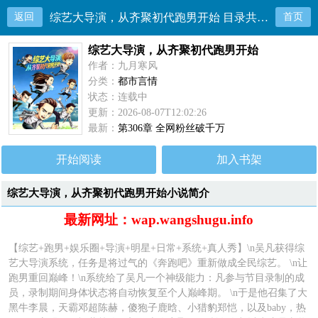
返回
综艺大导演，从齐聚初代跑男开始 目录共306章
首页
综艺大导演，从齐聚初代跑男开始
作者：九月寒风
分类：
都市言情
状态：连载中
更新：2026-08-07T12:02:26
最新：
第306章 全网粉丝破千万
开始阅读
加入书架
综艺大导演，从齐聚初代跑男开始小说简介
最新网址：wap.wangshugu.info
【综艺+跑男+娱乐圈+导演+明星+日常+系统+真人秀】\n吴凡获得综
艺大导演系统，任务是将过气的《奔跑吧》重新做成全民综艺。 \n让
跑男重回巅峰！\n系统给了吴凡一个神级能力：凡参与节目录制的成
员，录制期间身体状态将自动恢复至个人巅峰期。 \n于是他召集了大
黑牛李晨，天霸邓超陈赫，傻狍子鹿晗、小猎豹郑恺，以及baby，热