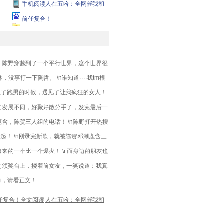
手机阅读人在五哈：全网催我和
前任复合！
，陈野穿越到了一个平行世界，这个世界很
事打一下陶哲。 \n谁知道····我tm根
歌上了跑男的时候，遇见了让我疯狂的女人！
的发展不同，好聚好散分手了，发完最后一
含，陈贺三人组的电话！ \n陈野打开热搜
起！ \n刚录完新歌，就被陈贺邓潮鹿含三
来的一个比一个爆火！ \n而身边的朋友也
的颁奖台上，搂着前女友，一笑说道：我真
力，请看正文！
任复合！全文阅读
人在五哈：全网催我和