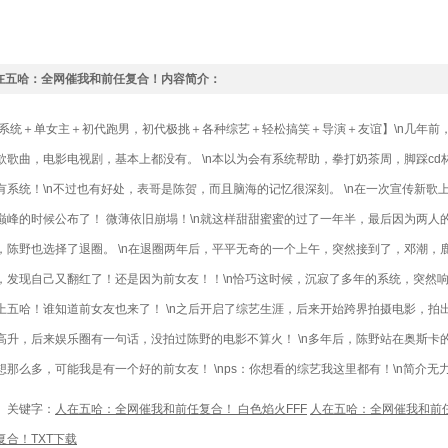
在五哈：全网催我和前任复合！内容简介：
统＋单女主＋初代跑男，初代极挑＋各种综艺＋轻松搞笑＋导演＋友谊】\n几年前
款歌曲，电影电视剧，基本上都没有。 \n本以为会有系统帮助，拳打奶茶周，脚踩cd林，没
有系统！\n不过也有好处，表哥是陈贺，而且脑海的记忆很深刻。 \n在一次宣传新
巅峰的时候公布了！ 微薄依旧崩塌！\n就这样甜甜蜜蜜的过了一年半，最后因为两人
，陈野也选择了退圈。 \n在退圈两年后，平平无奇的一个上午，突然接到了，邓潮，鹿
，发现自己又翻红了！还是因为前女友！！\n恰巧这时候，沉寂了多年的系统，突然响
上五哈！谁知道前女友也来了！ \n之后开启了综艺生涯，后来开始跨界拍摄电影，拍出
高升，后来娱乐圈有一句话，没拍过陈野的电影不算火！ \n多年后，陈野站在奥斯卡
想那么多，可能我是有一个好的前女友！ \nps：你想看的综艺我这里都有！\n简介无
键字：
人在五哈：全网催我和前任复合！ 白色焰火FFF
人在五哈：全网催我和前
复合！TXT下载