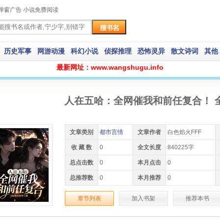
弹窗广告 小说免费阅读
历史军事
网游动漫
科幻小说
侦探推理
恐怖灵异
散文诗词
其他
最新网址：www.wangshugu.info
人在五哈：全网催我和前任复合！ 
文章类别
都市言情
文章作者
白色焰火FFF
收 藏 数
0
全文长度
840225字
总点击数
0
本月点击
0
总推荐数
0
本月推荐
0
章节列表
加入书架
推荐本书