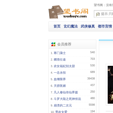
望书阁：没有
首页
玄幻魔法
武侠修真
都市言情
会员推荐
540
寒门枭士
703
燃情仕途
530
农女福妃别太甜
689
一念永恒
39438
血继限界
437
天骄医婿
250
凡人修仙传仙界篇
480
斗罗大陆之死神传说
5598
崩溃的二次元
194
男欢女爱