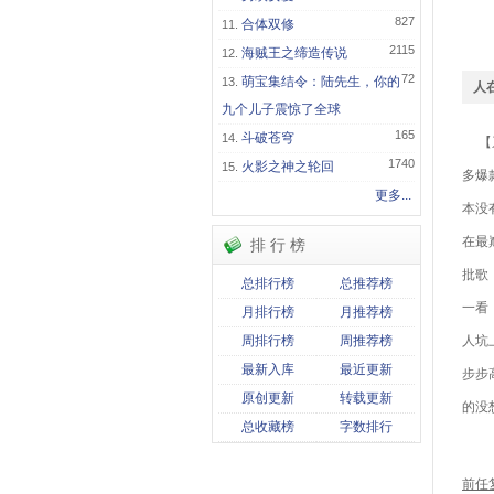
827
合体双修
2115
海贼王之缔造传说
72
萌宝集结令：陆先生，你的
人
九个儿子震惊了全球
165
斗破苍穹
【系
1740
火影之神之轮回
多爆
更多...
本没
在最
排 行 榜
批歌
总排行榜
总推荐榜
一看
月排行榜
月推荐榜
周排行榜
周推荐榜
人坑
最新入库
最近更新
步步
原创更新
转载更新
的没
总收藏榜
字数排行
关
前任