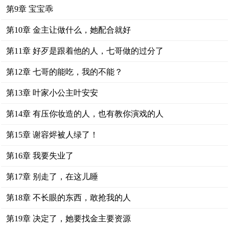
第9章 宝宝乖
第10章 金主让做什么，她配合就好
第11章 好歹是跟着他的人，七哥做的过分了
第12章 七哥的能吃，我的不能？
第13章 叶家小公主叶安安
第14章 有压你妆造的人，也有教你演戏的人
第15章 谢容烬被人绿了！
第16章 我要失业了
第17章 别走了，在这儿睡
第18章 不长眼的东西，敢抢我的人
第19章 决定了，她要找金主要资源