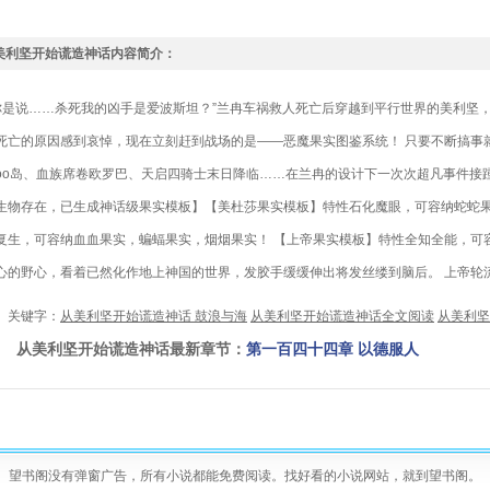
美利坚开始谎造神话内容简介：
是说……杀死我的凶手是爱波斯坦？”兰冉车祸救人死亡后穿越到平行世界的美利坚
死亡的原因感到哀悼，现在立刻赶到战场的是——恶魔果实图鉴系统！ 只要不断搞事
oo岛、血族席卷欧罗巴、天启四骑士末日降临……在兰冉的设计下一次次超凡事件接
生物存在，已生成神话级果实模板】【美杜莎果实模板】特性石化魔眼，可容纳蛇蛇果
复生，可容纳血血果实，蝙蝠果实，烟烟果实！ 【上帝果实模板】特性全知全能，可
心的野心，看着已然化作地上神国的世界，发胶手缓缓伸出将发丝缕到脑后。 上帝轮
键字：
从美利坚开始谎造神话 鼓浪与海
从美利坚开始谎造神话全文阅读
从美利坚
美利坚开始谎造神话最新章节：
第一百四十四章 以德服人
望书阁没有弹窗广告，所有小说都能免费阅读。找好看的小说网站，就到望书阁。