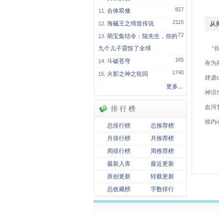
827
合体双修
2115
海贼王之缔造传说
从
72
萌宝集结令：陆先生，你的
九个儿子震惊了全球
“你
165
斗破苍穹
有为
1740
火影之神之轮回
肆虐
更多...
神话
血河
排 行 榜
捺内
总排行榜
总推荐榜
月排行榜
月推荐榜
关
周排行榜
周推荐榜
从
最新入库
最近更新
原创更新
转载更新
总收藏榜
字数排行