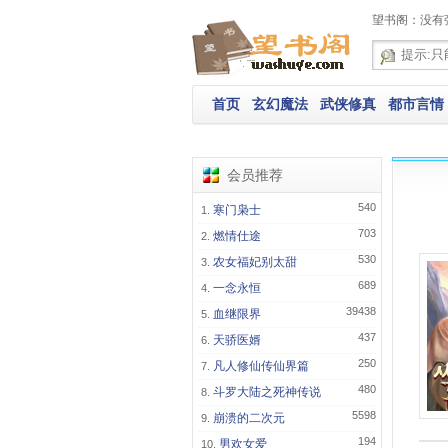
望书阁：没有
首页
玄幻魔法
武侠修真
都市言情
会员推荐
540
寒门枭士
703
燃情仕途
530
农女福妃别太甜
689
一念永恒
39438
血继限界
437
天骄医婿
250
凡人修仙传仙界篇
480
斗罗大陆之死神传说
5598
崩溃的二次元
194
男欢女爱