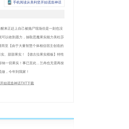
手机阅读从美利坚开始谎造神话
，醒来正赶上自己被抛尸现场但是一刻也没
就可以收割愿力，抽取恶魔果实能力美杜莎
踵而至【由于大量智慧个体相信宿主创造的
实、甜甜果实！ 【德古拉果实模板】特性
容纳一切果实！事已至此，兰冉也无需再按
流做，今年到我家！
开始谎造神话TXT下载