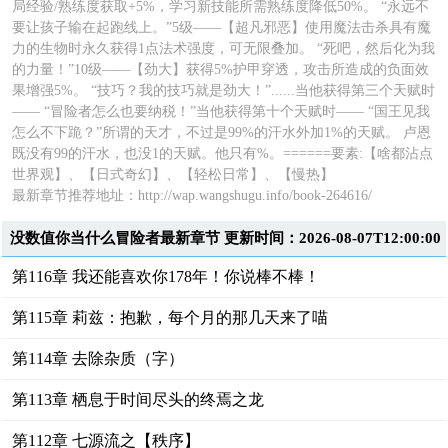
局经验/熟练度获取+5%，学习新技能所需熟练度降低50%。 “永远不
要让孩子输在起跑线上。”5级——【超凡邪恶】使用魔法击杀具有魔
力的生物时永久获得1点法术强度，可无限叠加。 “死吧，然后化为我
的力量！”10级——【劲大】获得5%护甲穿透，攻击所造成的负面效
果增强5%。 “技巧？我的技巧就是劲大！”......当他获得第三个天赋时
—— “冒险者怎么也要纳税！”当他获得第十个天赋时—— “国王见我
怎么不下跪？”所谓的天才，不过是99%的汗水外加1%的天赋。 卢恩
既没有99的汗水，也没1的天赋。他只有%。======要素:【啥都沾点
世界观】、【日式奇幻】、【轻松日常】、【慢热】
最新章节推荐地址：
http://wap.wangshugu.info/book-264616/
没数值你当什么冒险者最新章节 更新时间：2026-08-07T12:00:00
第116章 我还能喜欢你178年！你说棒不棒！
第115章 莉兹：抱歉，每个月的那几天来了喵
第114章 去除杂质（字）
第113章 栖息于时间尽头的终焉之龙
第112章 七源流之【秩序】