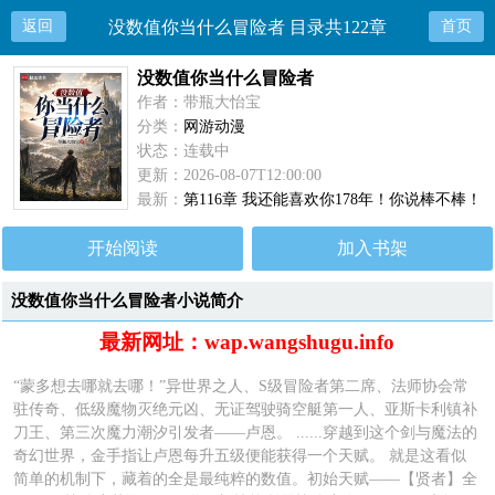
返回
没数值你当什么冒险者 目录共122章
首页
没数值你当什么冒险者
作者：带瓶大怡宝
分类：
网游动漫
状态：连载中
更新：2026-08-07T12:00:00
最新：
第116章 我还能喜欢你178年！你说棒不棒！
开始阅读
加入书架
没数值你当什么冒险者小说简介
最新网址：wap.wangshugu.info
“蒙多想去哪就去哪！”异世界之人、S级冒险者第二席、法师协会常
驻传奇、低级魔物灭绝元凶、无证驾驶骑空艇第一人、亚斯卡利镇补
刀王、第三次魔力潮汐引发者——卢恩。 ......穿越到这个剑与魔法的
奇幻世界，金手指让卢恩每升五级便能获得一个天赋。 就是这看似
简单的机制下，藏着的全是最纯粹的数值。初始天赋——【贤者】全