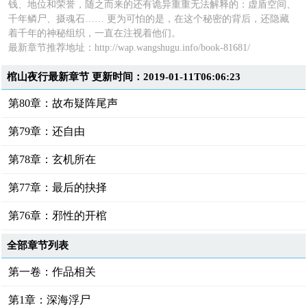
钱、地位和荣誉，随之而来的还有诡异重重无法解释的：虚盾空间、
千年鳞尸、摄魂石…… 更为可怕的是，在这个秘密的背后，还隐藏
着千年的神秘组织，一直在注视着他们。
最新章节推荐地址：
http://wap.wangshugu.info/book-81681/
棺山夜行最新章节 更新时间：2019-01-11T06:06:23
第80章：故布疑阵尾声
第79章：还自由
第78章：玄机所在
第77章：最后的抉择
第76章：邪性的开棺
全部章节列表
第一卷：作品相关
第1章：深海浮尸