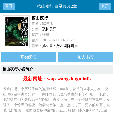
返回
棺山夜行 目录共612章
首页
棺山夜行
作者：92灵魂
分类：
恐怖灵异
状态：连载中
更新：2019-01-11T06:06:23
最新：
第80章：故布疑阵尾声
开始阅读
加入书架
棺山夜行小说简介
最新网址：wap.wangshugu.info
发丘门是一个历经千年的盗墓组织，8年前，发丘门当家人，在一次
出海探墓中离奇失踪，一同下海的几位高手也都下落不明。 8年后，
他的徒弟们为寻找师傅的踪迹，再次下海，在一个特殊的古墓中，发
现了一个惊天的秘密，随着秘密被一点一点的打开，更多的奇墓，被
他们所发现。 然而随着各种宝物的出土，给他们带来的却不只是金