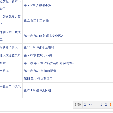
做梦呢！资本小
第507章 人狠话不多
婚的
，怎么就被大领
第五百二十二章 是
了
悚聊天群，我成
第一卷 第215章 曙光安全区21
工
后的那个男人
第113章 你那个还在吗
通天大道宽又阔
第 249章 挖坑，不跳
结婚
第一卷 第33章 许宛泱会和周叙结婚吗
土杀疯了
第一卷 第78章 惊魂隧道
第88章 为什么要寻亲
全真出了个记仇
第211章 接你太师祖
3/50
1
<<
<
1
2
3