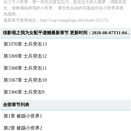
往三千小世界，替一些无法渡过忘川，怨念过大的人圆梦，消除其怨
念，拯救濒临坍塌的小世界。 看生性自由的羽嘉如何在小世界里搅
风搅雨……
最新章节推荐地址：
http://wap.wangshugu.info/book-225175/
综影视之我为女配平遗憾最新章节 更新时间：2026-08-07T11:0
第3370章 士兵突击13
第3369章 士兵突击12
第3368章 士兵突击11
第3367章 士兵突击10
第3366章 士兵突击9
全部章节列表
第1章 被踢小世界1
第2章 被踢小世界2