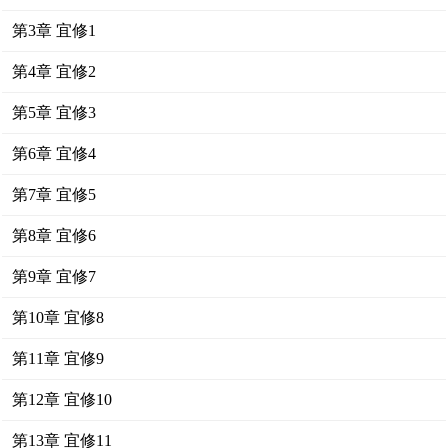
第3章 宜修1
第4章 宜修2
第5章 宜修3
第6章 宜修4
第7章 宜修5
第8章 宜修6
第9章 宜修7
第10章 宜修8
第11章 宜修9
第12章 宜修10
第13章 宜修11