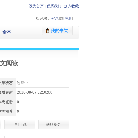
设为首页
|
联系我们
|
加入收藏
欢迎您，[
登录
]或[
注册
]
全本
全文阅读
文章状态
连载中
最后更新
2026-08-07 12:00:00
本周点击
0
本周推荐
0
TXT下载
获取积分