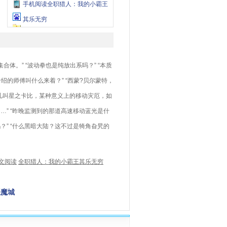
手机阅读全职猎人：我的小霸王
其乐无穷
合体。” “波动拳也是纯放出系吗？” “本质
绍的师傅叫什么来着？” “西蒙?贝尔蒙特，
玩意儿叫星之卡比，某种意义上的移动灾厄，如
…” “昨晚监测到的那道高速移动蓝光是什
？” “什么黑暗大陆？这不过是犄角旮旯的
文阅读
全职猎人：我的小霸王其乐无穷
恶魔城