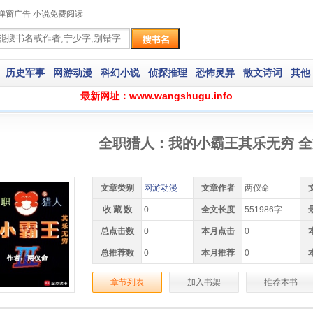
弹窗广告 小说免费阅读
历史军事
网游动漫
科幻小说
侦探推理
恐怖灵异
散文诗词
其他
最新网址：www.wangshugu.info
全职猎人：我的小霸王其乐无穷 
文章类别
网游动漫
文章作者
两仪命
收 藏 数
0
全文长度
551986字
总点击数
0
本月点击
0
总推荐数
0
本月推荐
0
章节列表
加入书架
推荐本书