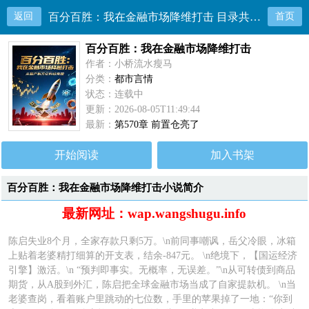
返回
百分百胜：我在金融市场降维打击 目录共570章
首页
百分百胜：我在金融市场降维打击
作者：小桥流水瘦马
分类：
都市言情
状态：连载中
更新：2026-08-05T11:49:44
最新：
第570章 前置仓亮了
开始阅读
加入书架
百分百胜：我在金融市场降维打击小说简介
最新网址：wap.wangshugu.info
陈启失业8个月，全家存款只剩5万。\n前同事嘲讽，岳父冷眼，冰箱
上贴着老婆精打细算的开支表，结余-847元。 \n绝境下，【国运经济
引擎】激活。\n “预判即事实。无概率，无误差。”\n从可转债到商品
期货，从A股到外汇，陈启把全球金融市场当成了自家提款机。 \n当
老婆查岗，看着账户里跳动的七位数，手里的苹果掉了一地：“你到