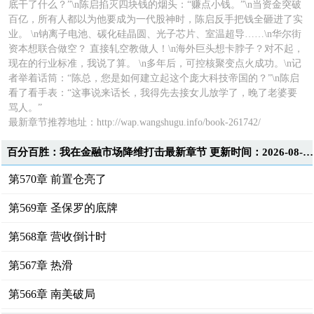
底干了什么？”\n陈启掐灭四块钱的烟头：“赚点小钱。”\n当资金突破
百亿，所有人都以为他要成为一代股神时，陈启反手把钱全砸进了实
业。 \n钠离子电池、碳化硅晶圆、光子芯片、室温超导……\n华尔街
资本想联合做空？ 直接轧空教做人！\n海外巨头想卡脖子？对不起，
现在的行业标准，我说了算。 \n多年后，可控核聚变点火成功。\n记
者举着话筒：“陈总，您是如何建立起这个庞大科技帝国的？”\n陈启
看了看手表：“这事说来话长，我得先去接女儿放学了，晚了老婆要
骂人。”
最新章节推荐地址：
http://wap.wangshugu.info/book-261742/
百分百胜：我在金融市场降维打击最新章节 更新时间：2026-08-05T11:49:44
第570章 前置仓亮了
第569章 圣保罗的底牌
第568章 营收倒计时
第567章 热滑
第566章 南美破局